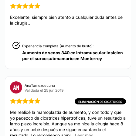
Rejuvenecimiento facial
Hilos tensores
Excelente, siempre bien atento a cualquier duda antes de
Alopecia
la cirugía..
Blefaroplastia sin cirugía
Lipólisis
Carboxiterapia
Experiencia completa (Aumento de busto):
Aumento de senos 340 cc intramuscular insicion
por el surco submamario en Monterrey
TRATAMIENTOS DE BELLEZA
Tratamientos faciales
AnaTamezdeLuna
AN
Peeling
Validada el 25 jun 2019
Drenaje linfático
ELIMINACIÓN DE CICATRICES
Dieta
Me realicé la mamoplastía de aumento, y con todo y que
Tratamientos anticelulíticos
yo padezco de cicatrices hipertróficas, tuve un resultado a
largo plazo increíble. Aunque ya me hice la cirugía hace 8
años y un bebé después me sigue encantando el
resultado. Lo recomiendo ampli...
Leer más