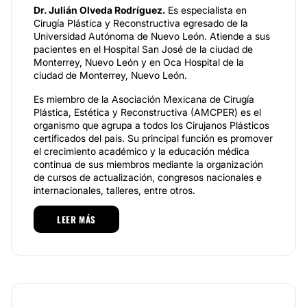
Dr. Julián Olveda Rodríguez.
Es especialista en
Cirugía Plástica y Reconstructiva egresado de la
Universidad Autónoma de Nuevo León. Atiende a sus
pacientes en el Hospital San José de la ciudad de
Monterrey, Nuevo León y en Oca Hospital de la
ciudad de Monterrey, Nuevo León.
Es miembro de la Asociación Mexicana de Cirugía
Plástica, Estética y Reconstructiva (AMCPER) es el
organismo que agrupa a todos los Cirujanos Plásticos
certificados del país. Su principal función es promover
el crecimiento académico y la educación médica
continua de sus miembros mediante la organización
de cursos de actualización, congresos nacionales e
internacionales, talleres, entre otros.
Si deseas modificar una zona especial de tu cuerpo,
LEER MÁS
por ejemplo, el
busto
, no dudes en acudir por
asistencia médica de parte de un profesional, lo cual
te
garantiza excelentes resultados y el cuidado de
tu salud
. Respaldado por estar c
ertificado y
recertificado por el Consejo Mexicano de Cirugía
Plástica
, el
Dr. Julián Olveda Rodríguez
se pone de
la mejor disposición; además, se encuentra