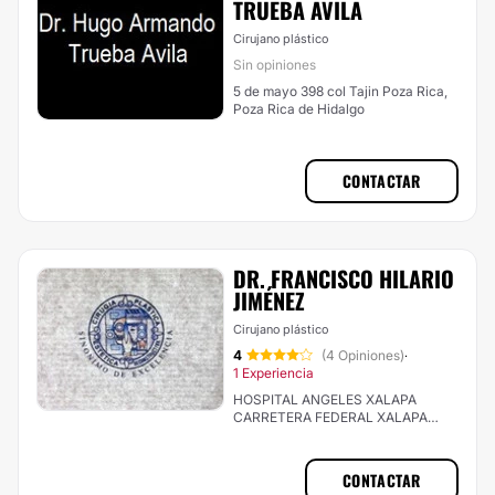
TRUEBA AVILA
Cirujano plástico
Sin opiniones
5 de mayo 398 col Tajin Poza Rica,
Poza Rica de Hidalgo
CONTACTAR
DR. FRANCISCO HILARIO
JIMÉNEZ
Cirujano plástico
4
(4 Opiniones)
·
1 Experiencia
HOSPITAL ANGELES XALAPA
CARRETERA FEDERAL XALAPA
VERACRUZ # 560 , Int. 1050 A , Col.
PASTORESA, Xalapa
CONTACTAR