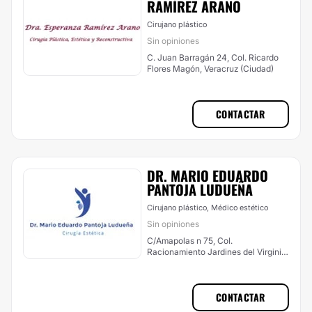
RAMÍREZ ARANO
Cirujano plástico
Sin opiniones
C. Juan Barragán 24, Col. Ricardo
Flores Magón, Veracruz (Ciudad)
CONTACTAR
DR. MARIO EDUARDO
PANTOJA LUDUEÑA
Cirujano plástico, Médico estético
Sin opiniones
C/Amapolas n 75, Col.
Racionamiento Jardines del Virginia
9429, Boca del Río
CONTACTAR