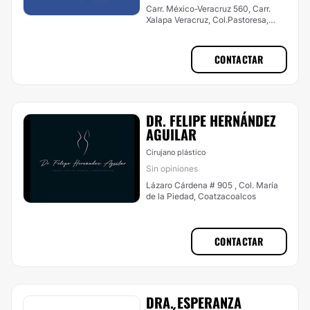
Carr. México-Veracruz 560, Carr.
Xalapa Veracruz, Col.Pastoresa,
Hospital Ángeles Xalapa, Xalapa
CONTACTAR
DR. FELIPE HERNÁNDEZ
AGUILAR
Cirujano plástico
Sin opiniones
Lázaro Cárdena # 905 , Col. María
de la Piedad, Coatzacoalcos
CONTACTAR
DRA. ESPERANZA