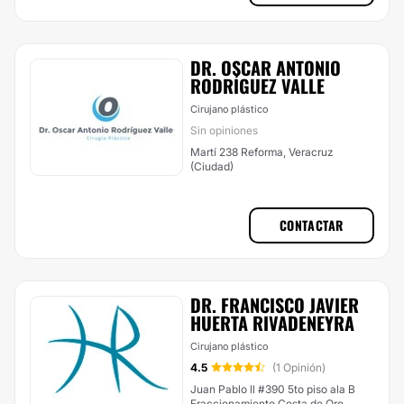
DR. OSCAR ANTONIO
RODRÍGUEZ VALLE
Cirujano plástico
Sin opiniones
Martí 238 Reforma, Veracruz
(Ciudad)
CONTACTAR
DR. FRANCISCO JAVIER
HUERTA RIVADENEYRA
Cirujano plástico
4.5
(1 Opinión)
Juan Pablo ll #390 5to piso ala B
Fraccionamiento Costa de Oro,