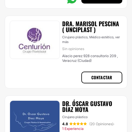
DRA. MARISOL PESCINA
( UNCIPLAST )
Cirujano plástico, Médico estético,
ver
más
Sin opiniones
Alacio perez 928 consultorio 209 ,
Veracruz (Ciudad)
CONTACTAR
DR. ÓSCAR GUSTAVO
DÍAZ MOYA
Cirujano plástico
4.8
(20 Opiniones)
·
1 Experiencia