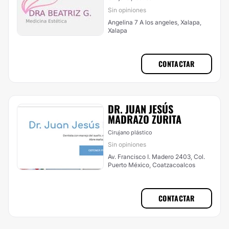
Sin opiniones
Angelina 7 A los angeles, Xalapa,
Xalapa
CONTACTAR
DR. JUAN JESÚS
MADRAZO ZURITA
Cirujano plástico
Sin opiniones
Av. Francisco I. Madero 2403, Col.
Puerto México, Coatzacoalcos
CONTACTAR