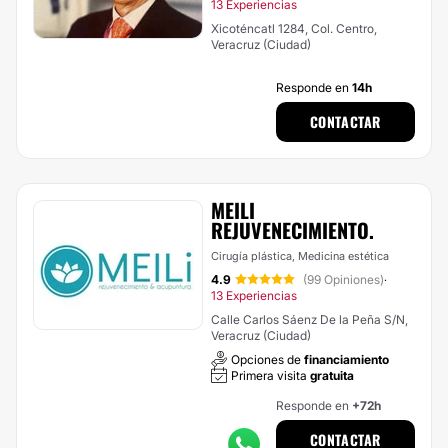
13 Experiencias
Xicoténcatl 1284, Col. Centro,
Veracruz (Ciudad)
Responde en
14h
CONTACTAR
MEILI
REJUVENECIMIENTO.
Cirugía plástica, Medicina estética
4.9
(99 Opiniones)
·
13 Experiencias
Calle Carlos Sáenz De la Peña S/N,
Veracruz (Ciudad)
Opciones de
financiamiento
Primera visita
gratuita
Responde en
+72h
CONTACTAR