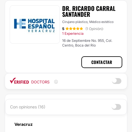
DR. RICARDO CARRAL
SANTANDER
Cirujano plástico, Médico estético
5
(1 Opinión)
·
1 Experiencia
16 de Septiembre No. 955, Col.
Centro, Boca del Río
CONTACTAR
DOCTORS
Con opiniones (16)
Veracruz