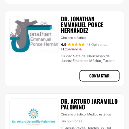
DR. JONATHAN
EMMANUEL PONCE
HERNÁNDEZ
Cirujano plástico
4.9
(8 Opiniones)
·
1 Experiencia
Ciudad Satélite, Naucalpan de
Juárez Estado de México, Tuxpan
CONTACTAR
DR. ARTURO JARAMILLO
PALOMINO
Cirujano plástico, Médico estético
Sin opiniones
C. Jesús Reyes Heroles 36, Col.