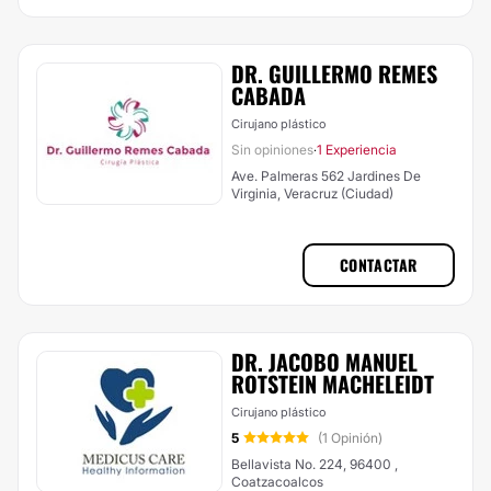
DR. GUILLERMO REMES
CABADA
Cirujano plástico
Sin opiniones
1 Experiencia
·
Ave. Palmeras 562 Jardines De
Virginia, Veracruz (Ciudad)
CONTACTAR
DR. JACOBO MANUEL
ROTSTEIN MACHELEIDT
Cirujano plástico
5
(1 Opinión)
Bellavista No. 224, 96400 ,
Coatzacoalcos