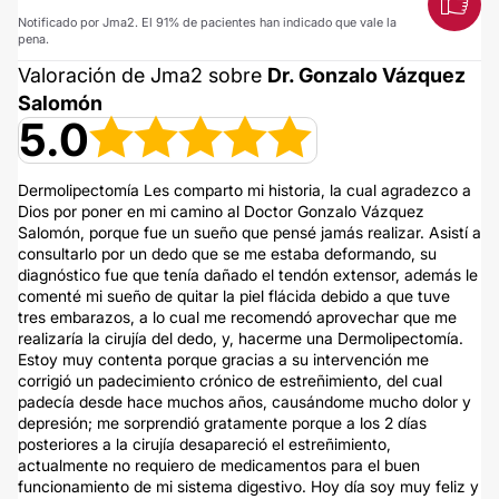
Notificado por Jma2. El 91% de pacientes han indicado que vale la
pena.
Valoración de Jma2 sobre
Dr. Gonzalo Vázquez
Salomón
5.0
Dermolipectomía Les comparto mi historia, la cual agradezco a
Dios por poner en mi camino al Doctor Gonzalo Vázquez
Salomón, porque fue un sueño que pensé jamás realizar. Asistí a
consultarlo por un dedo que se me estaba deformando, su
diagnóstico fue que tenía dañado el tendón extensor, además le
comenté mi sueño de quitar la piel flácida debido a que tuve
tres embarazos, a lo cual me recomendó aprovechar que me
realizaría la cirujía del dedo, y, hacerme una Dermolipectomía.
Estoy muy contenta porque gracias a su intervención me
corrigió un padecimiento crónico de estreñimiento, del cual
padecía desde hace muchos años, causándome mucho dolor y
depresión; me sorprendió gratamente porque a los 2 días
posteriores a la cirujía desapareció el estreñimiento,
actualmente no requiero de medicamentos para el buen
funcionamiento de mi sistema digestivo. Hoy día soy muy feliz y