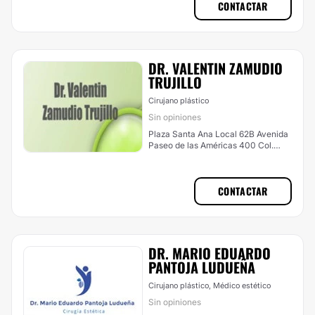
CONTACTAR
DR. VALENTIN ZAMUDIO
TRUJILLO
Cirujano plástico
Sin opiniones
Plaza Santa Ana Local 62B Avenida
Paseo de las Américas 400 Col.
Ylang Ylang, Boca del Río
CONTACTAR
DR. MARIO EDUARDO
PANTOJA LUDUEÑA
Cirujano plástico, Médico estético
Sin opiniones