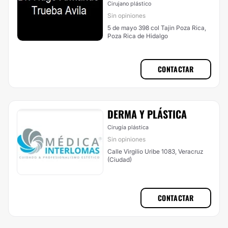
Cirujano plástico
Sin opiniones
5 de mayo 398 col Tajin Poza Rica,
Poza Rica de Hidalgo
CONTACTAR
DERMA Y PLÁSTICA
Cirugía plástica
Sin opiniones
Calle Virgilio Uribe 1083, Veracruz
(Ciudad)
CONTACTAR