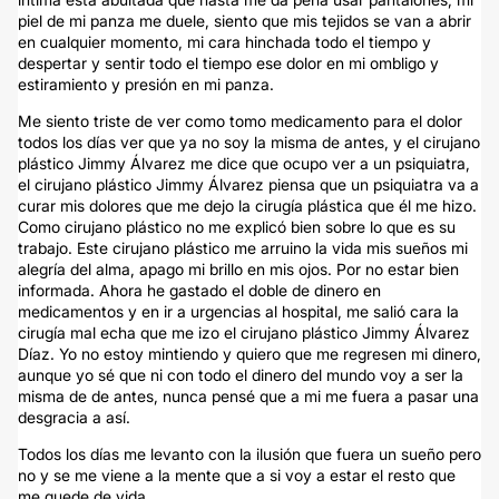
piel de mi panza me duele, siento que mis tejidos se van a abrir
en cualquier momento, mi cara hinchada todo el tiempo y
despertar y sentir todo el tiempo ese dolor en mi ombligo y
estiramiento y presión en mi panza.
Me siento triste de ver como tomo medicamento para el dolor
todos los días ver que ya no soy la misma de antes, y el cirujano
plástico Jimmy Álvarez me dice que ocupo ver a un psiquiatra,
el cirujano plástico Jimmy Álvarez piensa que un psiquiatra va a
curar mis dolores que me dejo la cirugía plástica que él me hizo.
Como cirujano plástico no me explicó bien sobre lo que es su
trabajo. Este cirujano plástico me arruino la vida mis sueños mi
alegría del alma, apago mi brillo en mis ojos. Por no estar bien
informada. Ahora he gastado el doble de dinero en
medicamentos y en ir a urgencias al hospital, me salió cara la
cirugía mal echa que me izo el cirujano plástico Jimmy Álvarez
Díaz. Yo no estoy mintiendo y quiero que me regresen mi dinero,
aunque yo sé que ni con todo el dinero del mundo voy a ser la
misma de de antes, nunca pensé que a mi me fuera a pasar una
desgracia a así.
Todos los días me levanto con la ilusión que fuera un sueño pero
no y se me viene a la mente que a si voy a estar el resto que
me quede de vida.