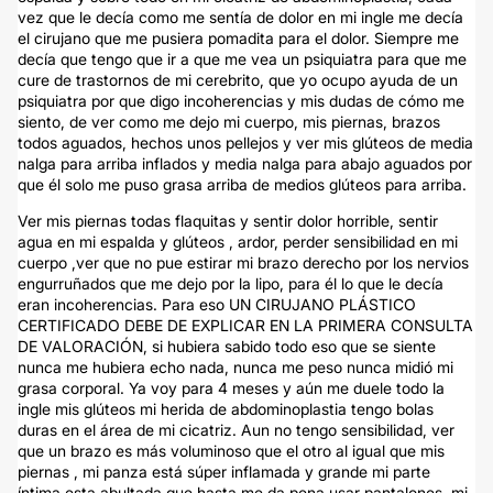
vez que le decía como me sentía de dolor en mi ingle me decía
el cirujano que me pusiera pomadita para el dolor. Siempre me
decía que tengo que ir a que me vea un psiquiatra para que me
cure de trastornos de mi cerebrito, que yo ocupo ayuda de un
psiquiatra por que digo incoherencias y mis dudas de cómo me
siento, de ver como me dejo mi cuerpo, mis piernas, brazos
todos aguados, hechos unos pellejos y ver mis glúteos de media
nalga para arriba inflados y media nalga para abajo aguados por
que él solo me puso grasa arriba de medios glúteos para arriba.
Ver mis piernas todas flaquitas y sentir dolor horrible, sentir
agua en mi espalda y glúteos , ardor, perder sensibilidad en mi
cuerpo ,ver que no pue estirar mi brazo derecho por los nervios
engurruñados que me dejo por la lipo, para él lo que le decía
eran incoherencias. Para eso UN CIRUJANO PLÁSTICO
CERTIFICADO DEBE DE EXPLICAR EN LA PRIMERA CONSULTA
DE VALORACIÓN, si hubiera sabido todo eso que se siente
nunca me hubiera echo nada, nunca me peso nunca midió mi
grasa corporal. Ya voy para 4 meses y aún me duele todo la
ingle mis glúteos mi herida de abdominoplastia tengo bolas
duras en el área de mi cicatriz. Aun no tengo sensibilidad, ver
que un brazo es más voluminoso que el otro al igual que mis
piernas , mi panza está súper inflamada y grande mi parte
íntima esta abultada que hasta me da pena usar pantalones, mi