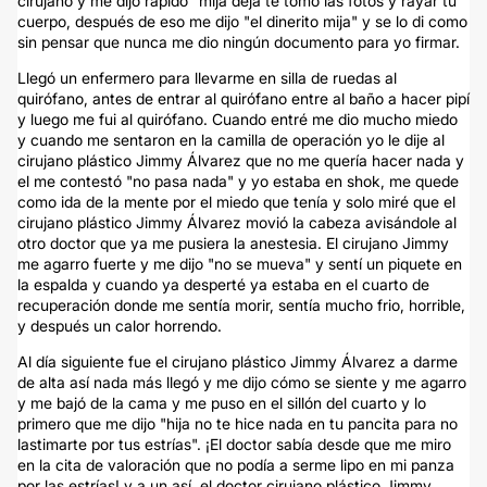
cirujano y me dijo rápido "mija deja te tomo las fotos y rayar tu
cuerpo, después de eso me dijo "el dinerito mija" y se lo di como
sin pensar que nunca me dio ningún documento para yo firmar.
Llegó un enfermero para llevarme en silla de ruedas al
quirófano, antes de entrar al quirófano entre al baño a hacer pipí
y luego me fui al quirófano. Cuando entré me dio mucho miedo
y cuando me sentaron en la camilla de operación yo le dije al
cirujano plástico Jimmy Álvarez que no me quería hacer nada y
el me contestó "no pasa nada" y yo estaba en shok, me quede
como ida de la mente por el miedo que tenía y solo miré que el
cirujano plástico Jimmy Álvarez movió la cabeza avisándole al
otro doctor que ya me pusiera la anestesia. El cirujano Jimmy
me agarro fuerte y me dijo "no se mueva" y sentí un piquete en
la espalda y cuando ya desperté ya estaba en el cuarto de
recuperación donde me sentía morir, sentía mucho frio, horrible,
y después un calor horrendo.
Al día siguiente fue el cirujano plástico Jimmy Álvarez a darme
de alta así nada más llegó y me dijo cómo se siente y me agarro
y me bajó de la cama y me puso en el sillón del cuarto y lo
primero que me dijo "hija no te hice nada en tu pancita para no
lastimarte por tus estrías". ¡El doctor sabía desde que me miro
en la cita de valoración que no podía a serme lipo en mi panza
por las estrías! y a un así, el doctor cirujano plástico Jimmy