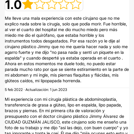
1.0
Me lleve una mala experiencia con este cirujano que no me
explico nada sobre la cirugía, solo que podía morir. Fue horrible,
al ver el cuarto del hospital me dio mucho miedo pero más
miedo me dio el quirófano, que estaba horrible y los
instrumentos todos desgastados. Por esa razón yo le dije al
cirujano plástico Jimmy que no me quería hacer nada y solo me
agarro fuerte y me dijo "no pasa nada y sentí un piquete en la
espalda" y cuando desperté ya estaba operada en el cuarto .
Ahora en estos momentos me duele todo, no puedo estar
parada mucho rato por que se siente estiramiento en la parte de
mi abdomen y mi ingle, mis piernas flaquitas y flácidas, mis
glúteos caídos, mi lipopapada horrenda.
5 feb 2022 · Actualización: 1 jun 2023
Mi experiencia con mi cirugía plástica de abdominoplastia,
transferencia de grasa a glúteo, lipo en espalda, lipo papada,
brazos y piernas. En mi primera cita de valoración y
presupuesto con el doctor cirujano plástico Jimmy Álvarez de
CIUDAD GUZMÁN JALISCO, este cirujano solo me enseño una
foto de su trabajo y me dijo "así las dejo, con buen cuerpo" y yo
tan ignorante y tonta le creí. Él me dijo "mija ocupas esto esto y