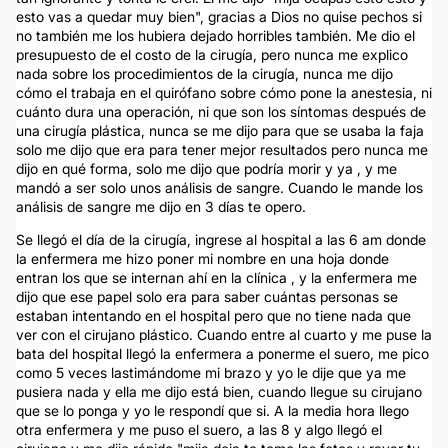
esto vas a quedar muy bien", gracias a Dios no quise pechos si
no también me los hubiera dejado horribles también. Me dio el
presupuesto de el costo de la cirugía, pero nunca me explico
nada sobre los procedimientos de la cirugía, nunca me dijo
cómo el trabaja en el quirófano sobre cómo pone la anestesia, ni
cuánto dura una operación, ni que son los síntomas después de
una cirugía plástica, nunca se me dijo para que se usaba la faja
solo me dijo que era para tener mejor resultados pero nunca me
dijo en qué forma, solo me dijo que podría morir y ya , y me
mandó a ser solo unos análisis de sangre. Cuando le mande los
análisis de sangre me dijo en 3 días te opero.
Se llegó el día de la cirugía, ingrese al hospital a las 6 am donde
la enfermera me hizo poner mi nombre en una hoja donde
entran los que se internan ahí en la clínica , y la enfermera me
dijo que ese papel solo era para saber cuántas personas se
estaban intentando en el hospital pero que no tiene nada que
ver con el cirujano plástico. Cuando entre al cuarto y me puse la
bata del hospital llegó la enfermera a ponerme el suero, me pico
como 5 veces lastimándome mi brazo y yo le dije que ya me
pusiera nada y ella me dijo está bien, cuando llegue su cirujano
que se lo ponga y yo le respondí que si. A la media hora llego
otra enfermera y me puso el suero, a las 8 y algo llegó el