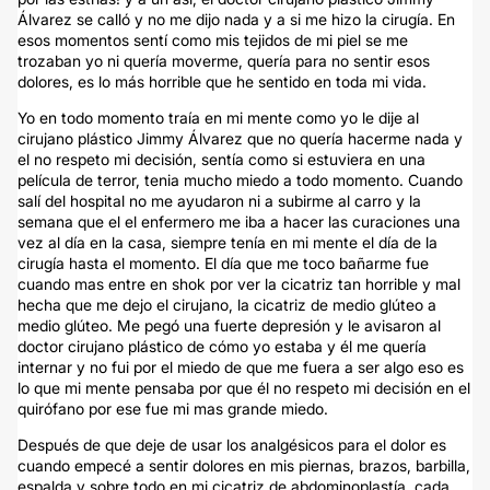
Álvarez se calló y no me dijo nada y a si me hizo la cirugía. En
esos momentos sentí como mis tejidos de mi piel se me
trozaban yo ni quería moverme, quería para no sentir esos
dolores, es lo más horrible que he sentido en toda mi vida.
Yo en todo momento traía en mi mente como yo le dije al
cirujano plástico Jimmy Álvarez que no quería hacerme nada y
el no respeto mi decisión, sentía como si estuviera en una
película de terror, tenia mucho miedo a todo momento. Cuando
salí del hospital no me ayudaron ni a subirme al carro y la
semana que el el enfermero me iba a hacer las curaciones una
vez al día en la casa, siempre tenía en mi mente el día de la
cirugía hasta el momento. El día que me toco bañarme fue
cuando mas entre en shok por ver la cicatriz tan horrible y mal
hecha que me dejo el cirujano, la cicatriz de medio glúteo a
medio glúteo. Me pegó una fuerte depresión y le avisaron al
doctor cirujano plástico de cómo yo estaba y él me quería
internar y no fui por el miedo de que me fuera a ser algo eso es
lo que mi mente pensaba por que él no respeto mi decisión en el
quirófano por ese fue mi mas grande miedo.
Después de que deje de usar los analgésicos para el dolor es
cuando empecé a sentir dolores en mis piernas, brazos, barbilla,
espalda y sobre todo en mi cicatriz de abdominoplastía, cada