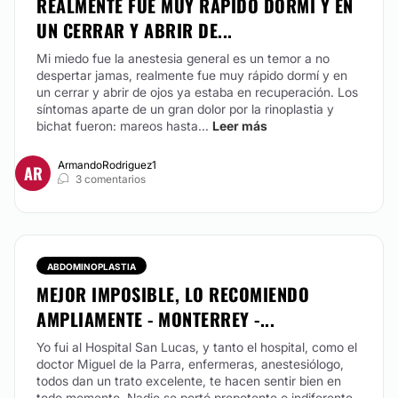
REALMENTE FUE MUY RÁPIDO DORMÍ Y EN
UN CERRAR Y ABRIR DE...
Mi miedo fue la anestesia general es un temor a no
despertar jamas, realmente fue muy rápido dormí y en
un cerrar y abrir de ojos ya estaba en recuperación. Los
síntomas aparte de un gran dolor por la rinoplastia y
bichat fueron: mareos hasta...
Leer más
ArmandoRodriguez1
AR
3 comentarios
ABDOMINOPLASTIA
MEJOR IMPOSIBLE, LO RECOMIENDO
AMPLIAMENTE - MONTERREY -...
Yo fui al Hospital San Lucas, y tanto el hospital, como el
doctor Miguel de la Parra, enfermeras, anestesiólogo,
todos dan un trato excelente, te hacen sentir bien en
todo momento. Nadie se portó prepotente o indiferente.