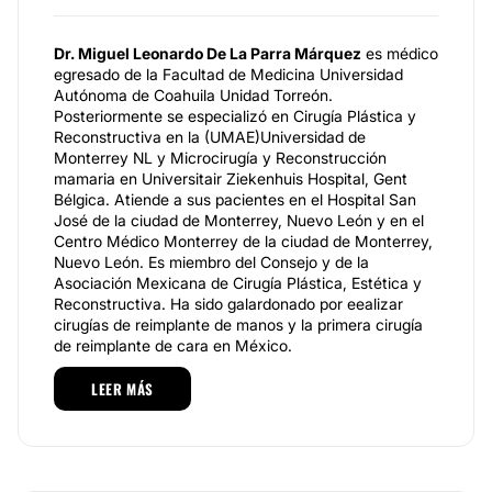
Dr. Miguel Leonardo De La Parra Márquez
es médico
egresado de la Facultad de Medicina Universidad
Autónoma de Coahuila Unidad Torreón.
Posteriormente se especializó en Cirugía Plástica y
Reconstructiva en la (UMAE)Universidad de
Monterrey NL y Microcirugía y Reconstrucción
mamaria en Universitair Ziekenhuis Hospital, Gent
Bélgica. Atiende a sus pacientes en el Hospital San
José de la ciudad de Monterrey, Nuevo León y en el
Centro Médico Monterrey de la ciudad de Monterrey,
Nuevo León. Es miembro del Consejo y de la
Asociación Mexicana de Cirugía Plástica, Estética y
Reconstructiva. Ha sido galardonado por eealizar
cirugías de reimplante de manos y la primera cirugía
de reimplante de cara en México.
Sus horas pasan en un quirófano del IMSS salvando
LEER MÁS
rostros, manos y piernas cercenadas en
accidentes, riñas y ataques de animales.
Los colegas lo definen con unas manos que hacen
milagros, a las que como pocos deben cuidárselas