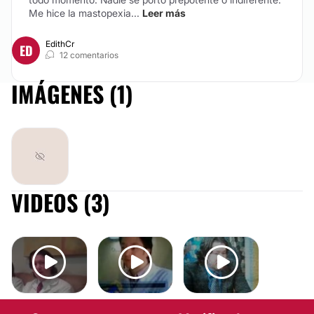
Me hice la mastopexia...
Leer más
EdithCr
ED
12 comentarios
IMÁGENES (1)
VIDEOS (3)