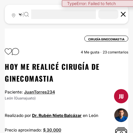
TypeError: Failed to fetch
|
CIRUGÍA GINECOMASTIA
4
Me gusta
23 comentarios
HOY ME REALICÉ CIRUGÍA DE
GINECOMASTIA
Paciente:
JuanTorres234
JU
León (Guanajuato)
Realizado por
Dr. Rubén Nieto Balcázar
en León
Precio aproximado:
$ 30,000