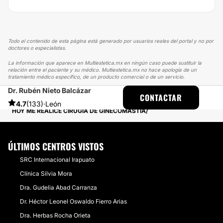
Todo el contenido de esta página está generado por usuarios reales del portal y no por
doctores o especialistas.
La información que aparece en Multiestetica.mx en ningún caso puede sustituir la
relación entre el paciente y su médico. Multiestetica.mx no hace apología de un
tratamiento médico específico, de un producto comercial o de un servicio.
Dr. Rubén Nieto Balcázar
MULTIESTETICA
EXPERIENCIAS
CONTACTAR
EXPERIENCIAS SOBRE CIRUGÍA GINECOMASTIA
4.7
(133)
·
León
HOY ME REALICÉ CIRUGÍA DE GINECOMASTIA
ÚLTIMOS CENTROS VISTOS
SRC Internacional Irapuato
Clínica Silvia Mora
Dra. Gudelia Abad Carranza
Dr. Héctor Leonel Oswaldo Fierro Arias
Dra. Herbas Rocha Orieta