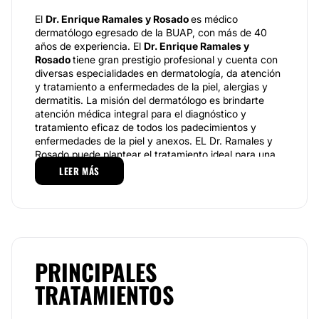
El
Dr. Enrique Ramales y Rosado
es médico
dermatólogo egresado de la BUAP, con más de 40
años de experiencia. El
Dr. Enrique Ramales y
Rosado
tiene gran prestigio profesional y cuenta con
diversas especialidades en dermatología, da atención
y tratamiento a enfermedades de la piel, alergias y
dermatitis. La misión del dermatólogo es brindarte
atención médica integral para el diagnóstico y
tratamiento eficaz de todos los padecimientos y
enfermedades de la piel y anexos. EL Dr. Ramales y
Rosado puede plantear el tratamiento ideal para una
pronta recuperación, aplicando los métodos más
LEER MÁS
modernos y vanguardistas para prevenir, corregir y
tratar cualquier afectación en la piel, uñas y cabello.
Especialidades
Adscrito al hospital General Regional, el
Dr. Enrique
Ramales y Rosado
pone a disposición de sus
PRINCIPALES
pacientes distintos servicios dermatológicos
TRATAMIENTOS
especializados y personalizados en función de la
enfermedad de cada paciente, servicios que tratan de
combatir las siguientes afecciones: Acné, Manchas