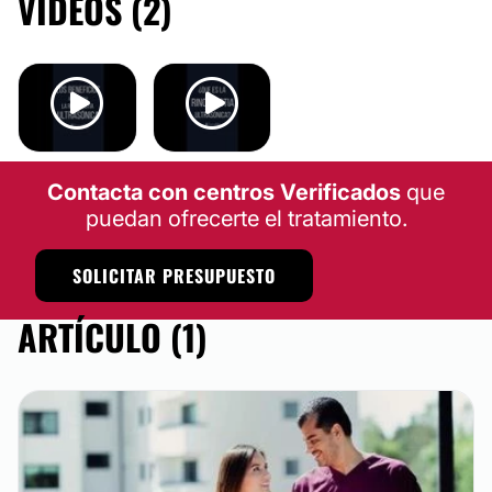
VIDEOS (2)
rinoplastia convencional es que es menos invasivo, lo
cual nos dará una recuperación más rápida, con
menor sangrado, menor dolor, menor inflamación y
menos hematomas. Los cortes que nos permite
modelar con mayor precisión la nariz obteniendo
mejores resultados.
RINOPLASTIA
RINOPLASTIA
CONTACTAR
Contacta con centros Verificados
que
puedan ofrecerte el tratamiento.
CIRUGÍA DE PAPADA
SOLICITAR PRESUPUESTO
Es la eliminación de los depósitos de grasa acumulada
ARTÍCULO (1)
en mentón y cuello restaurando y perfilando la línea
mandibular, además brinda un perfil elegante que
ayudara a aumentar su confianza. Es un
procedimiento simple y mínimamente invasivo que
requiere poco tiempo de inactividad Se realiza bajo
anestesia local con 1-3 incisiones pequeñas por
donde se introduce la fibra del láser con lo cual
eliminamos esa grasa localizada.