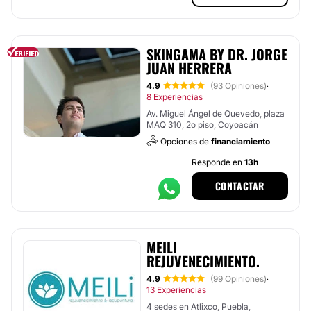
SKINGAMA BY DR. JORGE
JUAN HERRERA
4.9
(93 Opiniones)
·
8 Experiencias
Av. Miguel Ángel de Quevedo, plaza
MAQ 310, 2o piso, Coyoacán
Opciones de
financiamiento
Responde en
13h
CONTACTAR
MEILI
REJUVENECIMIENTO.
4.9
(99 Opiniones)
·
13 Experiencias
4 sedes en Atlixco, Puebla,