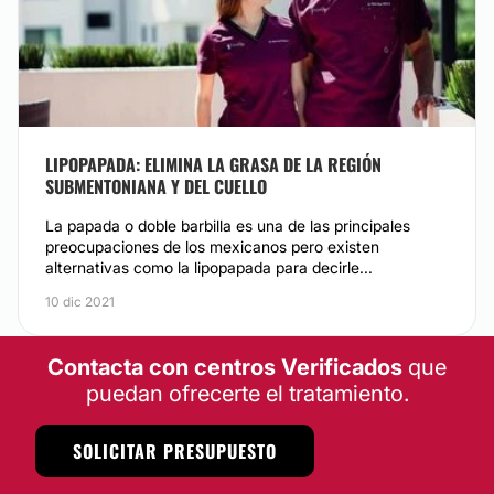
CONTACTAR
MENTOPLASTIA
Es la cirugía en la cual se cambia la forma del mentón,
LIPOPAPADA: ELIMINA LA GRASA DE LA REGIÓN
con el objetivo de conseguir una mejor simetría y
SUBMENTONIANA Y DEL CUELLO
proporcionalidad del rostro y puede ser de aumento o
reducción. La mentoplastia de aumento puede ser
La papada o doble barbilla es una de las principales
quirúrgica (colocar una prótesis ó mediante
preocupaciones de los mexicanos pero existen
osteotomía deslizante) o no quirúrgica (material de
alternativas como la lipopapada para decirle...
relleno).
10 dic 2021
CONTACTAR
Contacta con centros Verificados
que
puedan ofrecerte el tratamiento.
SOLICITAR PRESUPUESTO