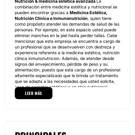
Nutrición & medicina estetica avanzada
La
combinación entre medicina estética y nutricional se
pueden encontrar gracias a
Medicina Estética,
Nutrición Clínica e Inmunonutrición
, quien tiene
como propósito atender las demandas de salud de las
personas. Por ejemplo, en este espacio usted puede
eliminar manchas en la piel hasta perder tallas. Cabe
mencionar que esta empresa se encuentra a cargo de
un profesional que se desenvuelven con destreza y
experiencia referente a la medicina estética, nutrición
clínica inmunonutricion. Además, de atender desde
signos del envejecimiento, pérdida de peso y su
alimentación, puesto que está cargo de un profesional
altamente especializado que le brinda un tratamiento
que se adapta a las necesidades que usted solicita,
sean de carácter estéticas o en plan nutricional.
LEER MÁS
Especialidades
El servicio es completamente personalizado y se
inicia con una valoración clínica del paciente, donde
se valora el tipo de nutrición que lleva, su obesidad o
sobrepeso, además siempre podrá atender su
estética y lucir radiante. Este especialista también