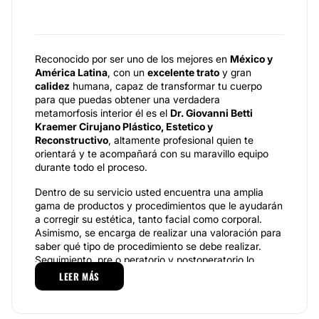
Reconocido por ser uno de los mejores en
México y
América Latina
, con un
excelente trato
y gran
calidez
humana, capaz de transformar tu cuerpo
para que puedas obtener una verdadera
metamorfosis interior él es el
Dr. Giovanni Betti
Kraemer Cirujano Plástico, Estetico y
Reconstructivo
, altamente profesional quien te
orientará y te acompañará con su maravillo equipo
durante todo el proceso.
Dentro de su servicio usted encuentra una amplia
gama de productos y procedimientos que le ayudarán
a corregir su estética, tanto facial como corporal.
Asimismo, se encarga de realizar una valoración para
saber qué tipo de procedimiento se debe realizar.
Seguimiento, pre o peratorio y postoperatorio lo
encuentra con el
Dr. Betti Kraemer Giovanni.
LEER MÁS
Servicios