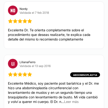
TRATAMIENTOS DE BELLEZA
Nordy
NO
Validada el 7 feb 2018
HIFU
Tratamientos faciales
Excelente Dr. Te orienta completamente sobre el
procedimiento que deseas realizarte, te explica cada
Peeling
detalle del mismo lo recomiendo completamente
Tratamientos anticelulíticos
LilianaFerro
LI
Validada el 13 sep 2016
ABDOMINOPLASTIA
Excelente Médico, soy paciente post baríatrica y el Dr. me
hizo una abdominoplastía circunferencial con
levantamiento de muslos y en un segundo tiempo una
braquiplastia con levantamiento de busto. Mi vida cambió
y volví a querer mi cuerpo. El Dr. n...
Leer más