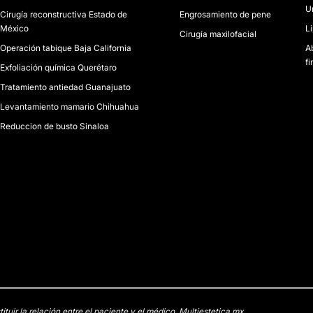
U
Cirugía reconstructiva Estado de
Engrosamiento de pene
México
Li
Cirugía maxilofacial
Operación tabique Baja California
A
fi
Exfoliación química Querétaro
Tratamiento antiedad Guanajuato
Levantamiento mamario Chihuahua
Reduccion de busto Sinaloa
uir la relación entre el paciente y el médico. Multiestetica.mx