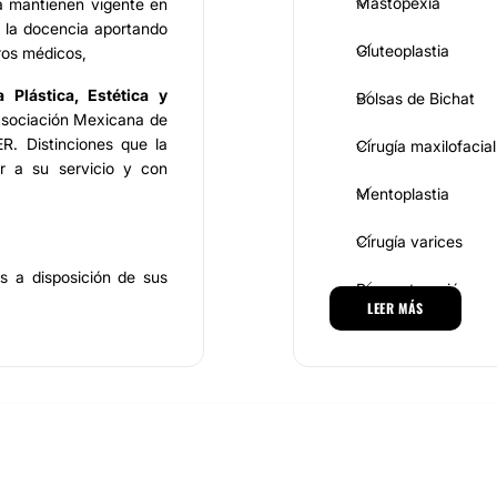
Mastopexia
la mantienen vigente en
 la docencia aportando
Gluteoplastia
ros médicos,
 Plástica, Estética y
Bolsas de Bichat
sociación Mexicana de
ER. Distinciones que la
Cirugía maxilofacial
r a su servicio y con
Mentoplastia
Cirugía varices
s a disposición de sus
Reconstrucción ma
n de encontrar la mejor
LEER MÁS
MEDICINA ESTÉTICA
entos estéticos, donde
lastia, mamoplastia,
ia, cirugía de várices,
Toxina botulínica
Eliminación de cica
cial, lifting con hilos