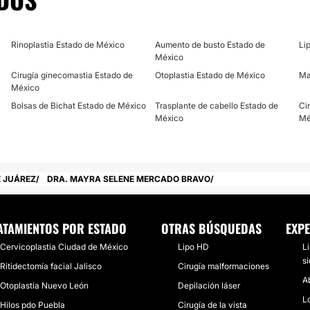
Rinoplastia Estado de México
Aumento de busto Estado de
Li
México
Cirugía ginecomastia Estado de
Otoplastia Estado de México
Ma
México
Bolsas de Bichat Estado de México
Trasplante de cabello Estado de
Ci
México
Mé
 JUÁREZ
DRA. MAYRA SELENE MERCADO BRAVO
ATAMIENTOS POR ESTADO
OTRAS BÚSQUEDAS
EXPE
Cervicoplastia Ciudad de México
Lipo HD
L
si
Ritidectomía facial Jalisco
Cirugía malformaciones
Ab
Otoplastia Nuevo León
Depilación láser
L
Hilos pdo Puebla
Cirugía de la vista