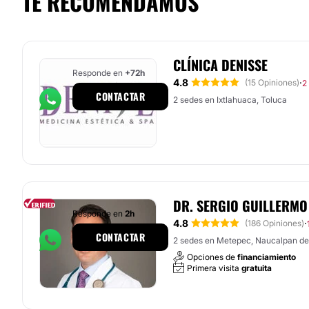
TE RECOMENDAMOS
CLÍNICA DENISSE
Responde en
+72h
4.8
·
(15 Opiniones)
2
CONTACTAR
2 sedes en Ixtlahuaca, Toluca
DR. SERGIO GUILLERMO
Responde en
2h
4.8
·
(186 Opiniones)
CONTACTAR
2 sedes en Metepec, Naucalpan de
Opciones de
financiamiento
Primera visita
gratuita