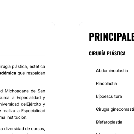
PRINCIPAL
CIRUGÍA PLÁSTICA
irugía plástica, estética
Abdominoplastia
cadémica
que respaldan
Rinoplastia
dad Michoacana de San
Lipoescultura
ursa la Especialidad y
niversidad delEjército y
Cirugía ginecomast
realiza la Especialidad
ma institución.
Blefaroplastia
na diversidad de cursos,