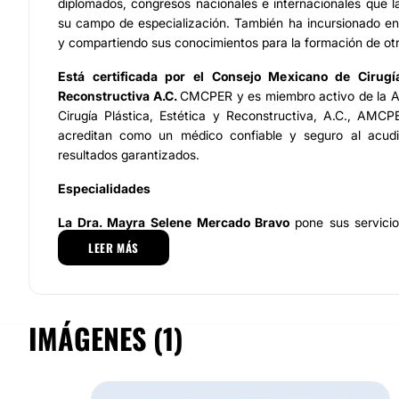
diplomados, congresos nacionales e internacionales que 
su campo de especialización. También ha incursionado en
y compartiendo sus conocimientos para la formación de ot
Está certificada por el Consejo Mexicano de Cirugía
Reconstructiva A.C.
CMCPER y es miembro activo de la A
Cirugía Plástica, Estética y Reconstructiva, A.C., AMCP
acreditan como un médico confiable y seguro al acudi
resultados garantizados.
Especialidades
La
Dra. Mayra Selene Mercado Bravo
pone sus servicio
pacientes, a través de asesoría personalizada con el fi
LEER MÁS
solución a su padecimiento.
Cuenta con una amplia gama de procedimientos y tratami
se destacan principalmente: abdominoplastia, otop
IMÁGENES (1)
liposucción, aumento de busto, lipoescultura, gluteoplast
reducción de mamas entre otras.
En
cirugía facial
realiza cirugía maxilofacial, cirugía fa