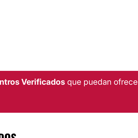
Alopecia
omo son aplicación de
, facelift o estiramiento
un
equipo de trabajo
el área de la cirugía
iestramiento ya que su
ubrir las necesidades
ntros Verificados
que puedan ofrecert
ntes en instalaciones de
tado de México.
DOS