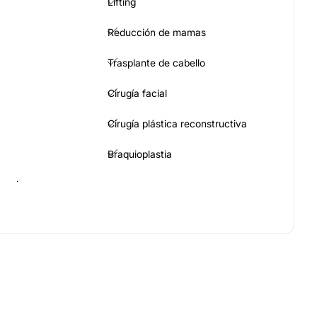
Lifting
Reducción de mamas
Trasplante de cabello
Cirugía facial
Cirugía plástica reconstructiva
Braquioplastia
maria
Eliminación estrías
trices
Aumento de labios