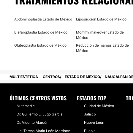
Financiación o facilidades de pago:
No
Abdominoplastia Estado de México
Liposucción Estado de México
Blefaroplastia Estado de México
Mommy makeover Estado de
México
Gluteoplastia Estado de México
Reducción de mamas Estado de
México
MULTIESTETICA
CENTROS
ESTADO DE MÉXICO
NAUCALPAN DE
ÚLTIMOS CENTROS VISTOS
ESTADOS TOP
TR
Nutrimedic
Ciudad de México
Dr. Guillermo E. Lugo García
Jalisco
Dr. Vicente Alarcón
Nuevo León
Lic. Teresa Maria León Martínez
Puebla