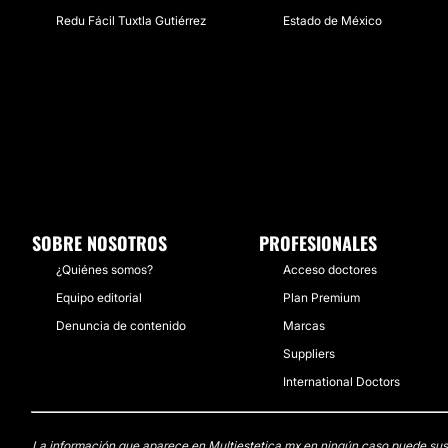
Redu Fácil Tuxtla Gutiérrez
Estado de México
SOBRE NOSOTROS
PROFESIONALES
¿Quiénes somos?
Acceso doctores
Equipo editorial
Plan Premium
Denuncia de contenido
Marcas
Suppliers
International Doctors
La información que aparece en Multiestetica.mx en ningún caso puede sustit