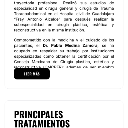
trayectoria profesional. Realizó sus estudios de
especialidad en cirugía general y cirugía de Trauma
Toracoabdominal en el Hospital civil de Guadalajara
“Fray Antonio Alcalde” para después realizar la
subespecialidad en cirugía plástica, estética y
reconstructiva en la misma institución.
Comprometido con la medicina y el cuidado de los
pacientes, el
Dr. Pablo Medina Zamora,
se ha
ocupado en respaldar su trabajo por instituciones
especializadas como obtener la certificación por el
Consejo Mexicano de Cirugía plástica, estética y
reconstructiva (CMCPER); además de ser miembro
activo de la Asociación Mexicana de la Cirugía
LEER MÁS
Plástica, Estética y Reconstructiva (AMCPER), así
como de la International Society of Esthetic plastic
surgery (ISAPS).
En su formación y experiencia profesional cuenta
con participaciones en el extranjero
en diversos
cursos en rinoplastia, cirugía facial y contorno
PRINCIPALES
corporal en Dallas, San Diego Nueva York (USA).
TRATAMIENTOS
También con el adiestramiento en cirugía estética
facial y corporal en Clínica IQ InterQuirófanos,