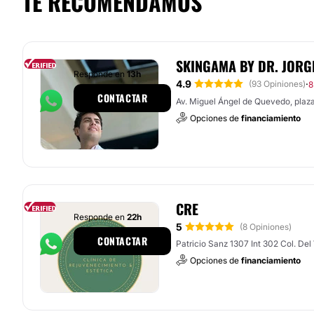
TE RECOMENDAMOS
SKINGAMA BY DR. JORG
Responde en
13h
4.9
·
(93 Opiniones)
8
CONTACTAR
Av. Miguel Ángel de Quevedo, plaz
Opciones de
financiamiento
CRE
Responde en
22h
5
(8 Opiniones)
CONTACTAR
Patricio Sanz 1307 Int 302 Col. Del
Opciones de
financiamiento