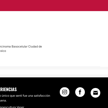
rcinoma Basocelular Ciudad de
xico
RIENCIAS
o único que sentí fue una satisfacción
uena.
ipoescultura Vaser