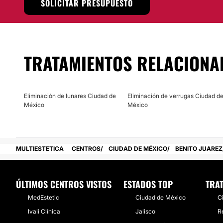
SOLICITAR PRESUPUESTO
confianza. En
instalaciones certificadas
, brindan sus serv
altos estándares de calidad. De esta manera, se ha coloc
equipo altamente recomendable en su zona, entre pacientes
área.
Localización
TRATAMIENTOS RELACIONA
La
Dra. Adriana Cárdenas Alsina
ofrece sus servicios y pr
Ciudad de México.
Eliminación de lunares Ciudad de
Eliminación de verrugas Ciudad d
Posibilidad de videoconsulta:
México
México
No
Financiación o facilidades de pago:
MULTIESTETICA
CENTROS
CIUDAD DE MÉXICO
BENITO JUAREZ
No
ÚLTIMOS CENTROS VISTOS
ESTADOS TOP
TRA
MedEstetic
Ciudad de México
C
Ivali Clínica
Jalisco
R