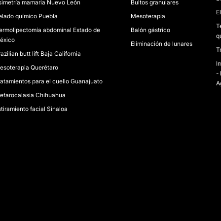
simetría mamaria Nuevo León
Bultos granulares
E
elado químico Puebla
Mesoterapia
T
ermolipectomía abdominal Estado de
Balón gástrico
q
éxico
Eliminación de lunares
T
azilian butt lift Baja California
I
esoterapia Querétaro
- 
ratamientos para el cuello Guanajuato
A
lefarocalasia Chihuahua
tiramiento facial Sinaloa