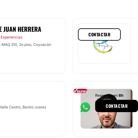
E JUAN HERRERA
CONTACTAR
 Experiencias
a MAQ 310, 2o piso, Coyoacán
Responde en
8h
CONTACTAR
 Valle Centro, Benito Juarez