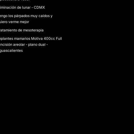
liminación de lunar - CDMX
engo los párpados muy caídos y
uiero verme mejor
ratamiento de mesoterapia
mplantes mamarios Motiva 400cc Full
Incisión areolar - plano dual -
guascalientes