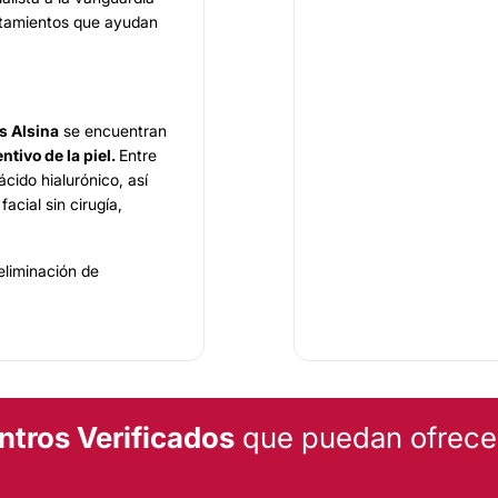
atamientos que ayudan
s Alsina
se encuentran
tivo de la piel.
Entre
ácido hialurónico, así
facial sin cirugía,
eliminación de
adiofrecuencia.
te equipo de
cada paciente,
por lo
o hasta conseguir los
ntros Verificados
que puedan ofrecert
e
tecnología avanzada,
ble y ambiente de