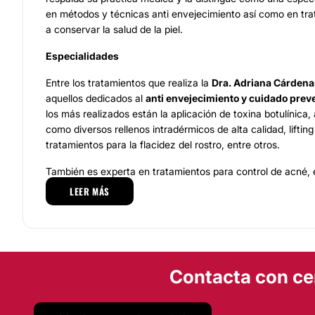
en métodos y técnicas anti envejecimiento así como en tr
a conservar la salud de la piel.
Especialidades
Entre los tratamientos que realiza la
Dra. Adriana Cárdena
aquellos dedicados al
anti envejecimiento y cuidado preven
los más realizados están la aplicación de toxina botulínica, 
como diversos rellenos intradérmicos de alta calidad, lifting 
tratamientos para la flacidez del rostro, entre otros.
También es experta en tratamientos para control de acné, 
verrugas, alopecia, además del uso de tecnología láser y r
LEER MÁS
Equipo
La
Dra. Adriana Cárdenas Alsina
colabora con un
excelen
especialistas
comprometido con la
salud y bienestar de 
que se esmeran en brindar apoyo y seguimiento a cada cas
Contacta con ce
resultados deseados. Su servicio se distingue por el uso d
productos de excelente calidad
, además de un trato ama