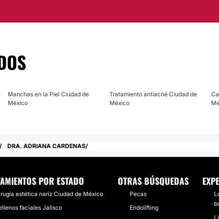
icios calificados con
ado como un
 y especialistas del
DOS
ofesionalismo en la
e
Manchas en la Piel Ciudad de
Tratamiento antiacné Ciudad de
Ca
México
México
Mé
DRA. ADRIANA CARDENAS
TAMIENTOS POR ESTADO
OTRAS BÚSQUEDAS
EXPE
irugía estética nariz Ciudad de México
Pecas
L
b
ellenos faciales Jalisco
Endolifting
L