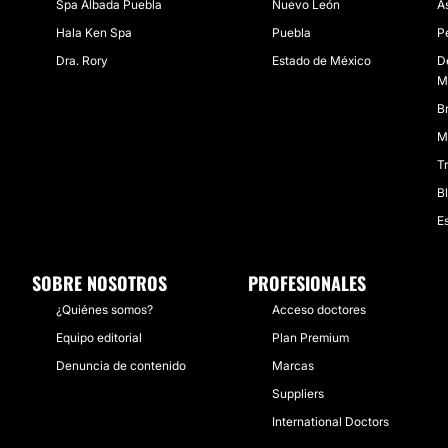
Spa Albada Puebla
Nuevo León
A
Hala Ken Spa
Puebla
P
Dra. Rory
Estado de México
D
M
Br
M
T
B
Es
SOBRE NOSOTROS
PROFESIONALES
¿Quiénes somos?
Acceso doctores
Equipo editorial
Plan Premium
Denuncia de contenido
Marcas
Suppliers
International Doctors