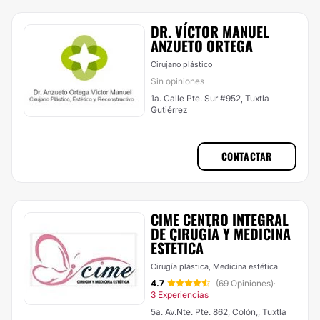
DR. VÍCTOR MANUEL
ANZUETO ORTEGA
Cirujano plástico
Sin opiniones
1a. Calle Pte. Sur #952, Tuxtla
Gutiérrez
CONTACTAR
CIME CENTRO INTEGRAL
DE CIRUGÍA Y MEDICINA
ESTÉTICA
Cirugía plástica, Medicina estética
4.7
(69 Opiniones)
·
3 Experiencias
5a. Av.Nte. Pte. 862, Colón,, Tuxtla