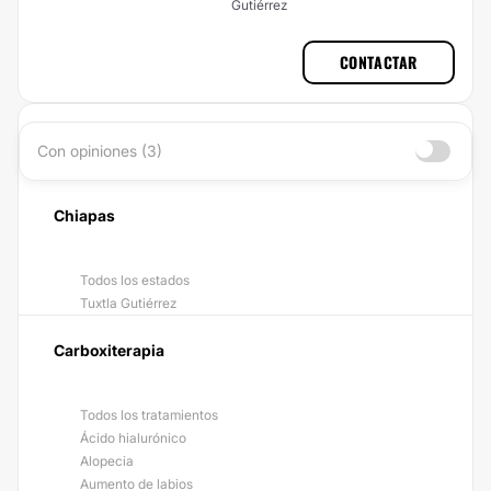
Gutiérrez
CONTACTAR
Con opiniones (3)
Chiapas
Todos los estados
Tuxtla Gutiérrez
Carboxiterapia
Todos los tratamientos
Ácido hialurónico
Alopecia
Aumento de labios