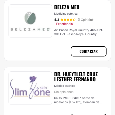
BELEZA MED
Medicina estética
4.3
(1 Opinión)
·
1 Experiencia
Av. Paseo Royal Country 4650 int.
301 Col. Paseo Royal Country
Zapopan, Las Margaritas
CONTACTAR
DR. HUEYTLELT CRUZ
LESTHER FERNANDO
Médico estético
Sin opiniones
6a Av Pte Sur #817 barrio de
nicalocok (1.57 km), Comitán de
Domínguez