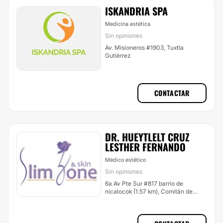
ISKANDRIA SPA
Medicina estética
Sin opiniones
Av. Misioneros #1903, Tuxtla
Gutiérrez
CONTACTAR
DR. HUEYTLELT CRUZ
LESTHER FERNANDO
Médico estético
Sin opiniones
6a Av Pte Sur #817 barrio de
nicalocok (1.57 km), Comitán de
Domínguez