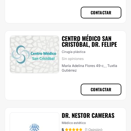
CONTACTAR
CENTRO MÉDICO SAN
CRISTÓBAL, DR. FELIPE
Cirugía plástica
Sin opiniones
María Adelina Flores 49-c, , Tuxtla
Gutiérrez
CONTACTAR
DR. NESTOR CAMERAS
Médico estético
5
(1 Opinión)
·