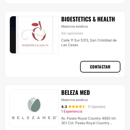
BIOESTETICS & HEALTH
Medicina estética
Sin opiniones
Calle 11 Sur 5313, San Cristóbal de
Las Casas
CONTACTAR
BELEZA MED
Medicina estética
4.3
(1 Opinión)
·
1 Experiencia
Av. Paseo Royal Country 4650 int.
301 Col. Paseo Royal Country
Zapopan, Las Margaritas