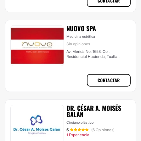
CONTACTAR
NUOVO SPA
Medicina estética
Sin opiniones
Av. Mérida No. 1653, Col.
Residencial Hacienda, Tuxtla
Gutiérrez
CONTACTAR
DR. CÉSAR A. MOISÉS
GALÁN
Cirujano plástico
5
(6 Opiniones)
·
1 Experiencia