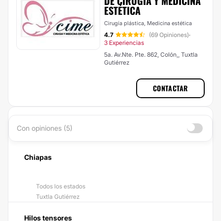
DE CIRUGÍA Y MEDICINA
ESTÉTICA
Cirugía plástica, Medicina estética
4.7
(69 Opiniones)
·
3 Experiencias
5a. Av.Nte. Pte. 862, Colón,, Tuxtla
Gutiérrez
CONTACTAR
Con opiniones (5)
Chiapas
Todos los estados
Tuxtla Gutiérrez
Hilos tensores