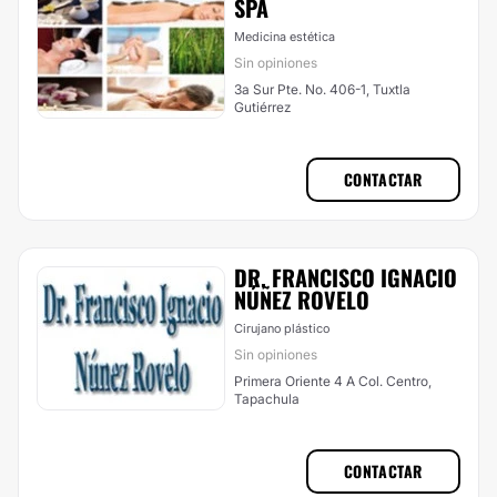
SPA
Medicina estética
Sin opiniones
3a Sur Pte. No. 406-1, Tuxtla
Gutiérrez
CONTACTAR
DR. FRANCISCO IGNACIO
NÚÑEZ ROVELO
Cirujano plástico
Sin opiniones
Primera Oriente 4 A Col. Centro,
Tapachula
CONTACTAR