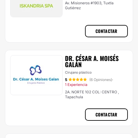
Av. Misioneros #1903, Tuxtla
Gutiérrez
CONTACTAR
DR. CÉSAR A. MOISÉS
GALÁN
Cirujano plástico
5
(6 Opiniones)
·
1 Experiencia
2A. NORTE 102 COL: CENTRO ,
Tapachula
CONTACTAR