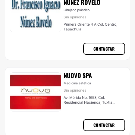
NÚÑEZ ROVELO
Cirujano plástico
Sin opiniones
Primera Oriente 4 A Col. Centro,
Tapachula
CONTACTAR
NUOVO SPA
Medicina estética
Sin opiniones
Av. Mérida No. 1653, Col.
Residencial Hacienda, Tuxtla
Gutiérrez
CONTACTAR