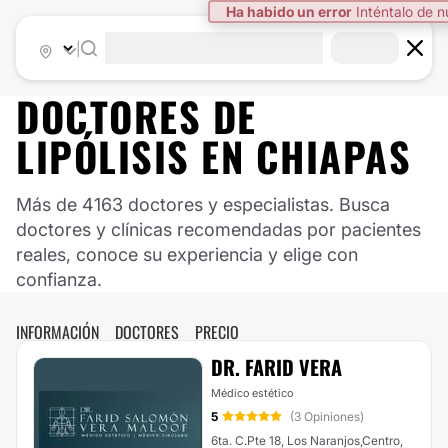
Ha habido un error
Inténtalo de 
|
DOCTORES DE
LIPÓLISIS
EN
CHIAPAS
Más de 4163 doctores y especialistas. Busca
doctores y clínicas recomendadas por pacientes
reales, conoce su experiencia y elige con
confianza.
INFORMACIÓN
DOCTORES
PRECIO
DR. FARID VERA
Médico estético
5
(3 Opiniones)
6ta. C.Pte 18, Los Naranjos,Centro,