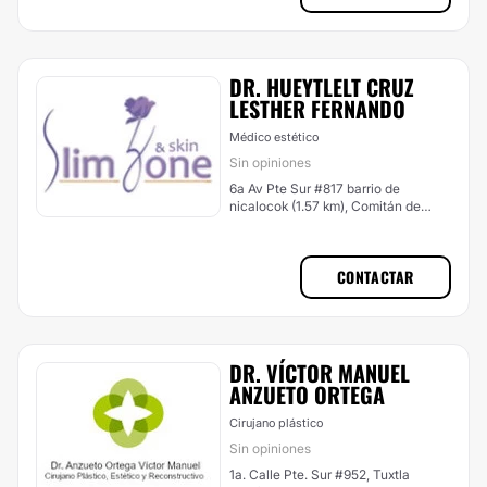
DR. HUEYTLELT CRUZ
LESTHER FERNANDO
Médico estético
Sin opiniones
6a Av Pte Sur #817 barrio de
nicalocok (1.57 km), Comitán de
Domínguez
CONTACTAR
DR. VÍCTOR MANUEL
ANZUETO ORTEGA
Cirujano plástico
Sin opiniones
1a. Calle Pte. Sur #952, Tuxtla