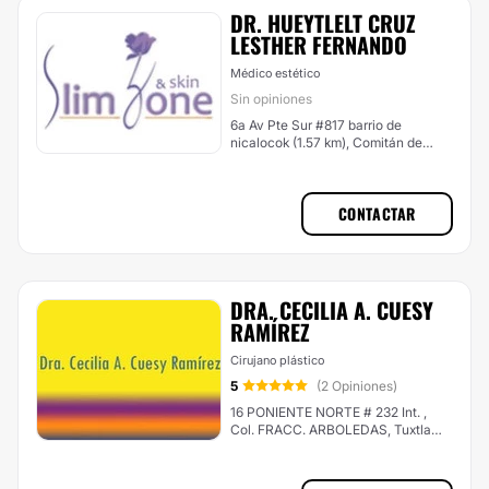
DR. HUEYTLELT CRUZ
LESTHER FERNANDO
Médico estético
Sin opiniones
6a Av Pte Sur #817 barrio de
nicalocok (1.57 km), Comitán de
Domínguez
CONTACTAR
DRA. CECILIA A. CUESY
RAMÍREZ
Cirujano plástico
5
(2 Opiniones)
16 PONIENTE NORTE # 232 Int. ,
Col. FRACC. ARBOLEDAS, Tuxtla
Gutiérrez