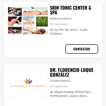
SKIN TONIC CENTER &
SPA
Medicina estética
Sin opiniones
3a Sur Pte. No. 406-1, Tuxtla
Gutiérrez
CONTACTAR
DR. FLORENCIO LUQUE
GONZÁLEZ
Cirujano plástico
Sin opiniones
Av. Miguel Hidalgo #5503 fracc.
Flamboyanes, Laguna de la
Herradura,, Tuxtla Gutiérrez