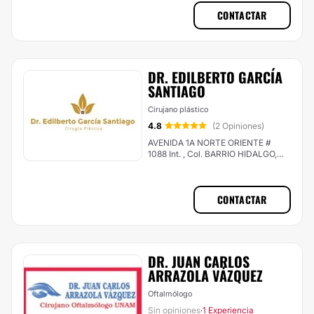
CONTACTAR
DR. EDILBERTO GARCÍA
SANTIAGO
Cirujano plástico
4.8
(2 Opiniones)
AVENIDA 1A NORTE ORIENTE #
1088 Int. , Col. BARRIO HIDALGO,
Tuxtla Gutiérrez
CONTACTAR
​DR. JUAN CARLOS
ARRAZOLA VÁZQUEZ
Oftalmólogo
Sin opiniones
1 Experiencia
·