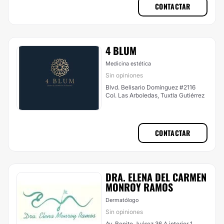
CONTACTAR
4 BLUM
Medicina estética
Sin opiniones
Blvd. Belisario Domínguez #2116
Col. Las Arboledas, Tuxtla Gutiérrez
CONTACTAR
DRA. ELENA DEL CARMEN
MONROY RAMOS
Dermatólogo
Sin opiniones
Av. Benito Juárez 36 A interior 1,