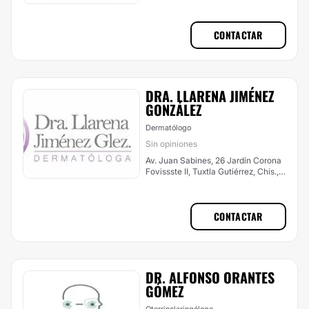
CONTACTAR
DRA. LLARENA JIMÉNEZ
GONZÁLEZ
Dermatólogo
Sin opiniones
Av. Juan Sabines, 26 Jardín Corona
Fovissste II, Tuxtla Gutiérrez, Chis.,
Tuxtla Gutiérrez
CONTACTAR
DR. ALFONSO ORANTES
GÓMEZ