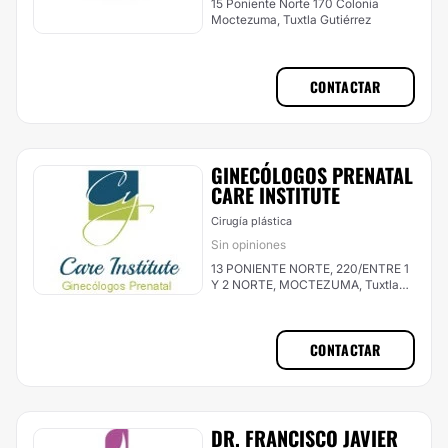
15 Poniente Norte 170 Colonia
Moctezuma, Tuxtla Gutiérrez
CONTACTAR
GINECÓLOGOS PRENATAL
CARE INSTITUTE
Cirugía plástica
Sin opiniones
13 PONIENTE NORTE, 220/ENTRE 1
Y 2 NORTE, MOCTEZUMA, Tuxtla
Gutiérrez
CONTACTAR
DR. FRANCISCO JAVIER