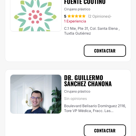
FUENTE COUTIÑO
Cirujano plástico
5
(2 Opiniones)
·
1 Experiencia
C.1 Nte, Pte 31, Col. Santa Elena ,
Tuxtla Gutiérrez
CONTACTAR
DR. GUILLERMO
SÁNCHEZ CHANONA
Cirujano plástico
Sin opiniones
Boulevard Belisario Domínguez 2116,
Tore VP Médica, Fracc. Las
Arboledas., Tuxtla Gutiérrez
CONTACTAR