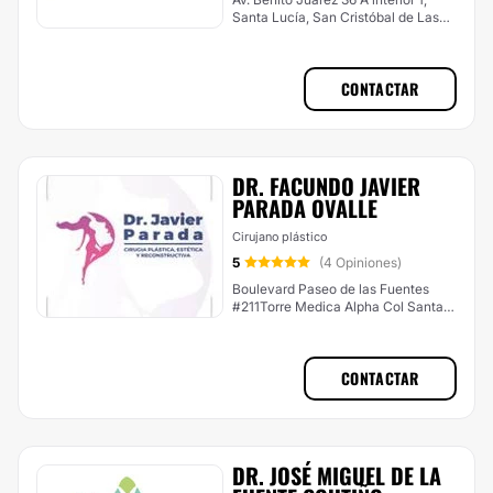
Santa Lucía, San Cristóbal de Las
Casas
CONTACTAR
DR. FACUNDO JAVIER
PARADA OVALLE
Cirujano plástico
5
(4 Opiniones)
Boulevard Paseo de las Fuentes
#211Torre Medica Alpha Col Santa,
Tuxtla Gutiérrez
CONTACTAR
DR. JOSÉ MIGUEL DE LA