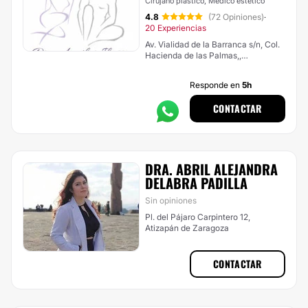
Cirujano plástico, Médico estético
4.8
(72 Opiniones)
·
20 Experiencias
Av. Vialidad de la Barranca s/n, Col.
Hacienda de las Palmas,,
Huixquilucan
Responde en
5h
CONTACTAR
DRA. ABRIL ALEJANDRA
DELABRA PADILLA
Sin opiniones
Pl. del Pájaro Carpintero 12,
Atizapán de Zaragoza
CONTACTAR