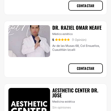
CONTACTAR
DR. RAZIEL OMAR NEAVE
Médico estético
5
(1 Opinión)
Av de las Musas 68, Col Ensueños,
Cuautitlán Izcalli
CONTACTAR
AESTHETIC CENTER DR.
JOSE
Medicina estética
Sin opiniones