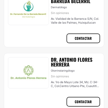
BARREDA BECERRIL
Dermatólogo
Sin opiniones
Av. Vialidad de la Barranca S/N, Col.
Valle de las Palmas, Huixquilucan
CONTACTAR
DR. ANTONIO FLORES
HERRERA
Otorrinolaringólogo
Sin opiniones
Av. 1ro de Mayo Lote 34, Mz. C-34-
C, Col.Centro Urbano Pte, Cuautitlán
Izcalli
CONTACTAR