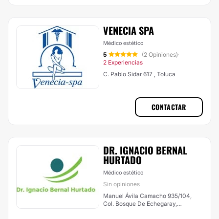
VENECIA SPA
Médico estético
5
(2 Opiniones)
·
2 Experiencias
C. Pablo Sidar 617 , Toluca
CONTACTAR
DR. IGNACIO BERNAL
HURTADO
Médico estético
Sin opiniones
Manuel Ávila Camacho 935/104,
Col. Bosque De Echegaray,
Naucalpan de Juárez