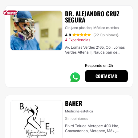
DR. ALEJANDRO CRUZ
SEGURA
Cirujano plástico, Médico estético
4.8
(22 Opiniones)
·
4 Experiencias
Av. Lomas Verdes 2165, Col. Lomas
Verdes Alteña II, Naucalpan de
Juárez
Responde en
2h
CONTACTAR
BAHER
Medicina estética
Sin opiniones
Blvrd Toluca Metepec 400 Nte,
Coaxustenco, Metepec, Méx.,
México, Metepec