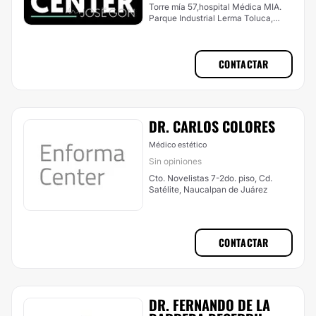
Torre mía 57,hospital Médica MIA.
Parque Industrial Lerma Toluca,
52000. Atras de plaza Sendero.,
Toluca
CONTACTAR
DR. CARLOS COLORES
Médico estético
Sin opiniones
Cto. Novelistas 7-2do. piso, Cd.
Satélite, Naucalpan de Juárez
CONTACTAR
DR. FERNANDO DE LA