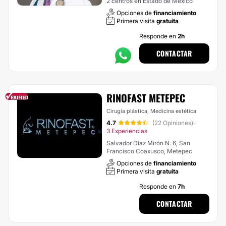
2 centros en Estado de México
Opciones de
financiamiento
Primera visita
gratuita
Responde en
2h
CONTACTAR
RINOFAST METEPEC
Cirugía plástica, Medicina estética
4.7
(22 Opiniones)
·
3 Experiencias
Salvador Díaz Mirón N. 6, San
Francisco Coaxusco, Metepec
Opciones de
financiamiento
Primera visita
gratuita
Responde en
7h
CONTACTAR