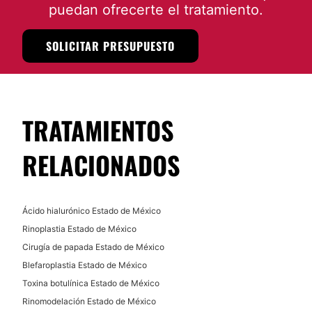
Atención en:
puedan ofrecerte el tratamiento.
English
SOLICITAR PRESUPUESTO
Español
Financiación o facilidades de pago:
Sí
TRATAMIENTOS
Métodos de pago aceptados:
Tarjeta de Crédito/Débito
RELACIONADOS
Transferencia Bancaria
Efectivo
Ácido hialurónico Estado de México
Paypal
Rinoplastia Estado de México
Cirugía de papada Estado de México
Blefaroplastia Estado de México
Toxina botulínica Estado de México
Rinomodelación Estado de México