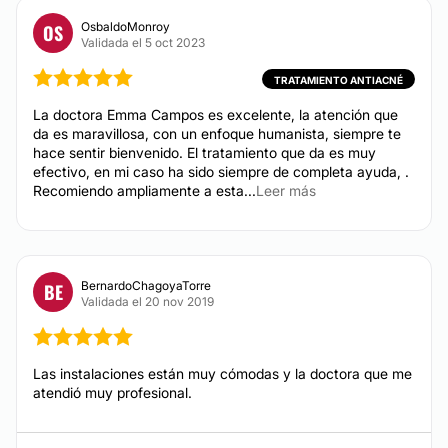
OsbaldoMonroy
OS
Eliminación de verrugas
Validada el 5 oct 2023
Eliminación de lunares
TRATAMIENTO ANTIACNÉ
Manchas en la Piel
Tratamiento antiacné
La doctora Emma Campos es excelente, la atención que
da es maravillosa, con un enfoque humanista, siempre te
Carcinoma Basocelular
hace sentir bienvenido. El tratamiento que da es muy
efectivo, en mi caso ha sido siempre de completa ayuda, .
Recomiendo ampliamente a esta...
Leer más
CIRUGÍA PLÁSTICA
Trasplante de cabello
BernardoChagoyaTorre
BE
Validada el 20 nov 2019
Las instalaciones están muy cómodas y la doctora que me
atendió muy profesional.