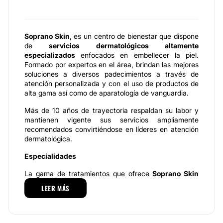
Soprano Skin
, es un centro de bienestar que dispone
de
servicios dermatológicos altamente
especializados
enfocados en embellecer la piel.
Formado por expertos en el área, brindan las mejores
soluciones a diversos padecimientos a través de
atención personalizada y con el uso de productos de
alta gama así como de aparatología de vanguardia.
Más de 10 años de trayectoria respaldan su labor y
mantienen vigente sus servicios ampliamente
recomendados convirtiéndose en líderes en atención
dermatológica.
Especialidades
La gama de tratamientos que ofrece
Soprano Skin
para el cuidado de la piel son:rejuvenecimiento facial
LEER MÁS
con toxina botulínica y rellenos de ácido hialurónico,
peeling químico para manchas, láser Q-switch NdYag
(laser Spectra) para cerrar poros, luz pulsada intensa
para rosácea, acné y manchas.