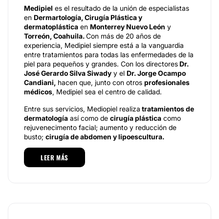
Medipiel
es el resultado de la unión de especialistas
en
Dermartología, Cirugía Plástica y
dermatoplástica
en
Monterrey Nuevo León
y
Torreón, Coahuila.
Con más de 20 años de
experiencia, Medipiel siempre está a la vanguardia
entre tratamientos para todas las enfermedades de la
piel para pequeños y grandes. Con los directores
Dr.
José Gerardo Silva Siwady
y el
Dr. Jorge Ocampo
Candiani,
hacen que, junto con otros
profesionales
médicos
, Medipiel sea el centro de calidad.
Entre sus servicios, Mediopiel realiza
tratamientos de
dermatología
así como de
cirugía plástica
como
rejuvenecimento facial; aumento y reducción de
busto;
cirugía de abdomen y lipoescultura.
Especialidades
LEER MÁS
Con sus propios laboratorios clínicos así como su
farmacia dermatológica, Medipiel es la mejor la
mejore alternativa de trataientos de belleza en el
norte del país. En concreto el área de dermatología:
Dermatología clínica: la consulta médica