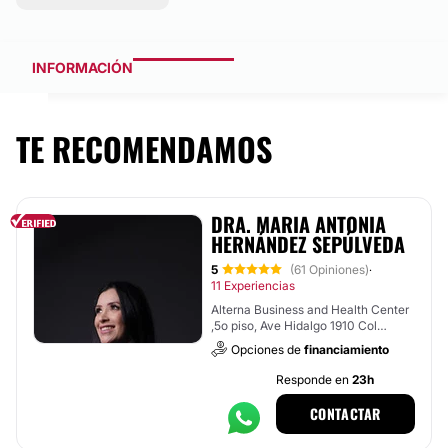
INFORMACIÓN
TE RECOMENDAMOS
DRA. MARIA ANTONIA
HERNÁNDEZ SEPÚLVEDA
5
(61 Opiniones)
·
11 Experiencias
Alterna Business and Health Center
,5o piso, Ave Hidalgo 1910 Col
obispado,, Monterrey
Opciones de
financiamiento
Responde en
23h
CONTACTAR