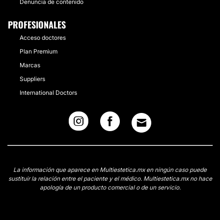
Denuncia de contenido
Localización
PROFESIONALES
Para mayor información sobre sus procedimientos, se
encuentran ubicados en la Col.
Residencial San
Acceso doctores
Agustín Garza García en Nuevo León.
Plan Premium
Posibilidad de videoconsulta:
Marcas
Suppliers
No
International Doctors
Financiación o facilidades de pago:
No
La información que aparece en Multiestetica.mx en ningún caso puede
sustituir la relación entre el paciente y el médico. Multiestetica.mx no hace
apología de un producto comercial o de un servicio.