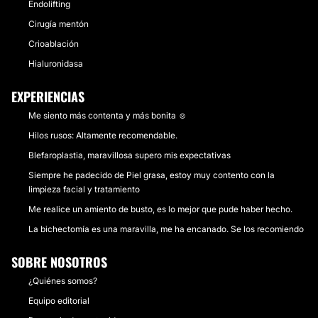
Endolifting
En las instalaciones de Monterrey, bajo la
Cirugía mentón
responsabilidad del Dr. Eduardo Santos, brindamos
excelencia en los siguientes servicios: Cirugía de
Crioablación
Rejuvenecimiento Facial,Cirugía Estética de Cara
Hialuronidasa
(Rinoplastía, Blefaroplastía, Mentoplastía),Cirugía
Estética de Busto (Aumento y Reducción), Cirugía
EXPERIENCIAS
Estética de Abdomen, (Miniabdominoplastía,
Abdominoplastía,Lipectomía de Abdomen),
Me siento más contenta y más bonita ☺️
Lipoescultura, Post-tratamiento de Obesidad, Cirugía
Hilos rusos: Altamente recomendable.
Cosmética de Párpados (Blefaroplastía superior e
inferior), Cirugía Reconstructiva (malposiciones,
Blefaroplastia, maravillosa supero mis expectativas
deformidades), Tumores, Extirpación de tumores
Siempre he padecido de Piel grasa, estoy muy contento con la
palpebrales, Alteraciones asociadas a enfermedades
limpieza facial y tratamiento
de tiroides y Enfermedades de la Vía Lagrimal
Me realice un amiento de busto, es lo mejor que pude haber hecho.
Farmacia
La bichectomía es una maravilla, me ha encanado. Se los recomiendo
Como parte de nuestro compromiso con la
satisfacción de nuestros pacientes, MEDIPIEL
SOBRE NOSOTROS
Dermatology, Cosmetic & Laser Clinic se apoya de la
colaboración de farmacias especializadas en
¿Quiénes somos?
productos dermatológicos tanto en Torreón, Coahuila
Equipo editorial
como en Monterrey, Nuevo León.