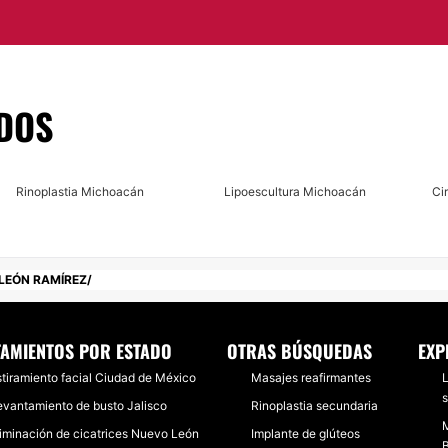
os de la cara y que el
DOS
relia, Michoacán
,
nar todas las dudas
Rinoplastia Michoacán
Lipoescultura Michoacán
Ci
 LEÓN RAMÍREZ
TAMIENTOS POR ESTADO
OTRAS BÚSQUEDAS
EXP
stiramiento facial Ciudad de México
Masajes reafirmantes
L
s
evantamiento de busto Jalisco
Rinoplastia secundaria
M
liminación de cicatrices Nuevo León
Implante de glúteos
B