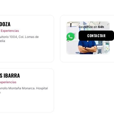
NDOZA
Responde en
64h
 Experiencias
CONTACTAR
ultorio 1004, Col. Lomas de
elia
ES IBARRA
Experiencias
rrollo Montaña Monarca. Hospital
n