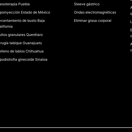
esoterapia Puebla
Sleeve gástrico
A
ipoinyección Estado de México
Ondas electromagnéticas
q
evantamiento de busto Baja
Eliminar grasa corporal
L
lifornia
E
ultos granulares Querétaro
c
irugía tabique Guanajuato
A
c
elleno de labios Chihuahua
ipodistrofia ginecoide Sinaloa