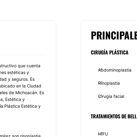
PRINCIPAL
CIRUGÍA PLÁSTICA
nstructivo que cuenta
Abdominoplastia
nes estéticas y
idad y seguros. Es
Rinoplastia
ubicado en la Ciudad
geles de Michoacán. Es
Cirugía facial
a, Estética y
a Plástica Estética y
TRATAMIENTOS DE BELL
HIFU
írez son rinoplastia,