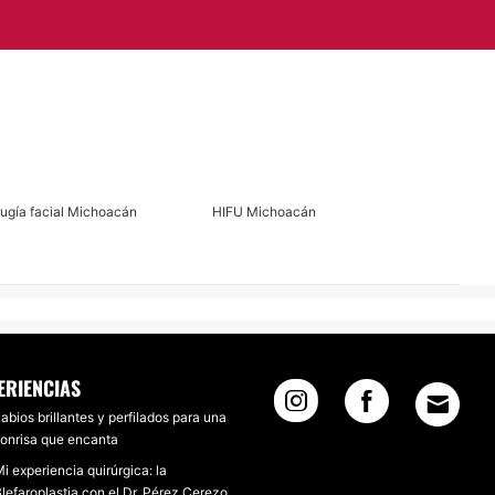
rugía facial Michoacán
HIFU Michoacán
ERIENCIAS
abios brillantes y perfilados para una
onrisa que encanta
i experiencia quirúrgica: la
lefaroplastia con el Dr. Pérez Cerezo