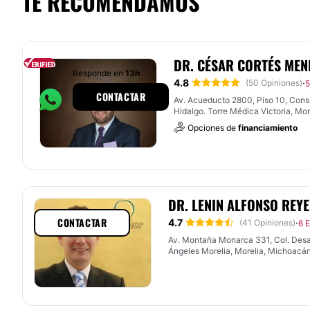
TE RECOMENDAMOS
DR. CÉSAR CORTÉS ME
Responde en
13h
4.8
·
(50 Opiniones)
5
CONTACTAR
Av. Acueducto 2800, Piso 10, Cons
Hidalgo. Torre Médica Victoria, Mor
Opciones de
financiamiento
DR. LENIN ALFONSO REY
CONTACTAR
4.7
·
(41 Opiniones)
6 
Av. Montaña Monarca 331, Col. Desa
Ángeles Morelia, Morelia, Michoacá