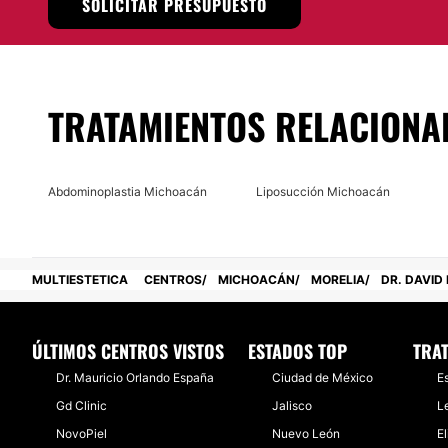
SOLICITAR PRESUPUESTO
óptimo haciendo que la nariz vaya de acuerdo con los rasg
procedimiento se vea muy natural.
Localización
TRATAMIENTOS RELACIONA
El Dr. David León Ramírez cuenta con un consultorio en
Mo
donde podrá, con su experiencia y conocimientos, solucio
que el paciente tenga.
Abdominoplastia Michoacán
Liposucción Michoacán
Posibilidad de videoconsulta:
No
Financiación o facilidades de pago:
MULTIESTETICA
CENTROS
MICHOACÁN
MORELIA
DR. DAVID
No
ÚLTIMOS CENTROS VISTOS
ESTADOS TOP
TRA
Dr. Mauricio Orlando España
Ciudad de México
E
Gd Clinic
Jalisco
L
NovoPiel
Nuevo León
E