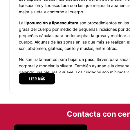
liposucción y lipoescultura con las que mejora la apariencia
mejor silueta y contorno al cuerpo.
La
liposucción y lipoescultura
son procedimientos en los 
grasa del cuerpo por medio de pequeñas incisiones por d
pequeñas cánulas para poder aspirar la grasa y moldear a
cuerpo. Algunas de las zonas en las que más se realizan e
son: abdomen, glúteos, cuello y muslos, entre otros.
No son tratamientos para bajar de peso. Sirven para sac
corporal y modelar la silueta. También ayudan a la desapari
dejando una piel lisa y suave. Los cuidados son mínimos y 
LEER MÁS
Ramírez aconsejara el uso de una faja después de la cirugí
son recomendables tanto para hombres como para mujeres
especialmente después de una bajada de peso.
La
rinoplastia
es una cirugía en la que se tratan de resol
y respiratorios. Esta cirugía estética busca la armonía facia
Contacta con cen
como la corrección de padecimientos como tabique desvia
mucosa inflamada que impiden el paso del aire libremente
dificulte respirar. Ya corregidos el Dr. David León Ramírez