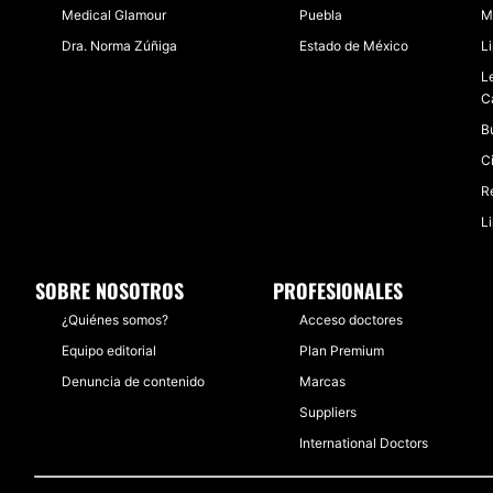
Medical Glamour
Puebla
M
Dra. Norma Zúñiga
Estado de México
L
L
Ca
B
C
R
L
SOBRE NOSOTROS
PROFESIONALES
¿Quiénes somos?
Acceso doctores
Equipo editorial
Plan Premium
Denuncia de contenido
Marcas
Suppliers
International Doctors