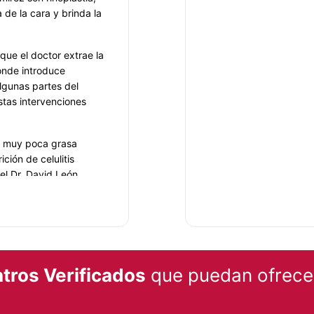
 de la cara y brinda la
que el doctor extrae la
onde introduce
lgunas partes del
stas intervenciones
ar muy poca grasa
ción de celulitis
el Dr. David León
a. Estas intervenciones
 por estética,
ver problemas estéticos
l del paciente, así
tros Verificados
que puedan ofrecer
do, cornetes o
 haciendo que se
 buscará un resultado