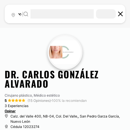
|
DR. CARLOS GONZÁLEZ
ALVARADO
Cirujano plástico, Médico estético
5
(15 Opiniones)
·
100% la recomiendan
3 Experiencias
Opinar
Calz. del Valle 400, N8-04, Col. Del Valle,, San Pedro Garza García,
Nuevo León
Cédula 12023274