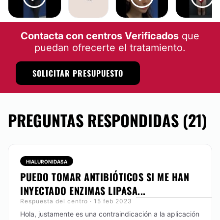
LIPOESCULTURA
LIPOSUCCIÓN
BLEFAROPLASTIA
LIPOSUCCIÓN
Contacta con centros Verificados
que
puedan ofrecerte el tratamiento.
SOLICITAR PRESUPUESTO
PREGUNTAS RESPONDIDAS (21)
HIALURONIDASA
PUEDO TOMAR ANTIBIÓTICOS SI ME HAN
INYECTADO ENZIMAS LIPASA...
Respuesta del centro · 15 feb 2023
Hola, justamente es una contraindicación a la aplicación