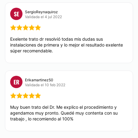
Rinomodelación
English
SergioReynaquiroz
SE
Eliminación de cicatrices
Validada el 4 jul 2022
Español
Aumento de labios
Financiación o facilidades de pago:
Ácido hialurónico
Exelente trato dr resolvió todas mis dudas sus
Sí
Rejuvenecimiento facial
instalaciones de primera y lo mejor el resultado exelente
Blefaroplastia sin cirugía
súper recomendable.
Métodos de pago aceptados:
Lipólisis
Tarjeta de Crédito/Débito
Hiperhidrosis
Transferencia Bancaria
Erikamartinez50
ER
Efectivo
TRATAMIENTOS DE BELLEZA
Validada el 10 feb 2022
Paypal
Tratamientos faciales
Muy buen trato del Dr. Me explico el procedimiento y
agendamos muy pronto. Quedé muy contenta con su
trabajo , lo recomiendo al 100%