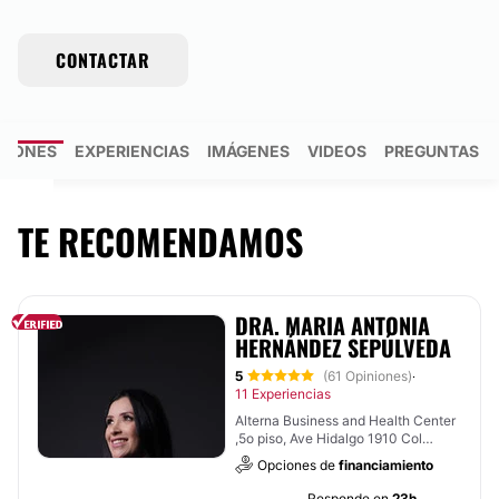
CONTACTAR
NIONES
EXPERIENCIAS
IMÁGENES
VIDEOS
PREGUNTAS R
TE RECOMENDAMOS
DRA. MARIA ANTONIA
HERNÁNDEZ SEPÚLVEDA
5
(61 Opiniones)
·
11 Experiencias
Alterna Business and Health Center
,5o piso, Ave Hidalgo 1910 Col
obispado,, Monterrey
Opciones de
financiamiento
Responde en
23h