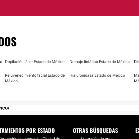
se pone a sus órdenes
unidad a su piel e
DOS
co
Depilación láser Estado de México
Drenaje linfático Estado de México
Di
Rejuvenecimiento facial Estado de
Hialuronidasa Estado de México
Ma
México
Mé
ANCO
TAMIENTOS POR ESTADO
OTRAS BÚSQUEDAS
E
orrección ginecomastia Ciudad de
Extracción de grasa