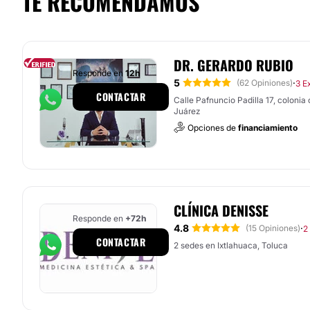
TE RECOMENDAMOS
DR. GERARDO RUBIO
Responde en
12h
5
·
(62 Opiniones)
3 E
CONTACTAR
Calle Pafnuncio Padilla 17, colonia
Juárez
Opciones de
financiamiento
CLÍNICA DENISSE
Responde en
+72h
4.8
·
(15 Opiniones)
2
CONTACTAR
2 sedes en Ixtlahuaca, Toluca