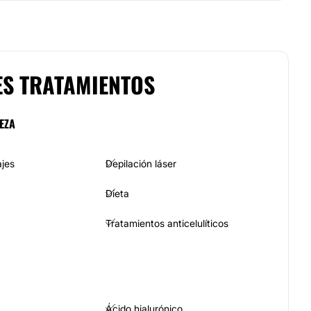
ES TRATAMIENTOS
EZA
ajes
Depilación láser
Dieta
Tratamientos anticelulíticos
Ácido hialurónico