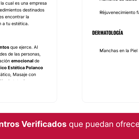
, la cual es una empresa
edimientos destinados
Rejuvenecimiento f
es encontrar la
 a tu estética.
DERMATOLOGÍA
entos
que ejerce. Al
Manchas en la Piel
des de las personas,
uación
emocional
de
ico Estética Polanco
nfático, Masaje con
ción de tatuajes con
 con vitaminas,
o de manchas, Dieta
ntros Verificados
que puedan ofrecer
xperiencia
en esta
llar los
tratamientos
y