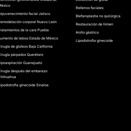
México
Rellenos faciales
ejuvenecimiento facial Jalisco
Blefaroplastia no quirúrgica
emodelación corporal Nuevo León
Restauración de himen
ratamientos de la cara Puebla
Anillo gástrico
umento de labios Estado de México
Lipodistrofia ginecoide
irugía de glúteos Baja California
irugía párpados Querétaro
ipoaspiración Guanajuato
irugía después del embarazo
Chihuahua
ipodistrofia ginecoide Sinaloa