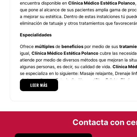
encuentra disponible en
Clínica Médico Estética Polanco
que pone al alcance de sus pacientes amplia gama de proc
a mejorar su estética. Dentro de estas instalciones tú pued
eliminación de tatuaje y otros tratamientos que favorecerán
Especialidades
Ofrece
múltiples
de
beneficios
por medio de sus
tratami
igual,
Clínica Médico Estética Polanco
cubre las necesida
atiende por medio de diversos métodos que mejoran la sit
algunas personas, es decir, su calidad de vida.
Clínica Méd
se especializa en lo siguiente: Masaje relajante, Drenaje li
piedras calientes, Fotodepilación con IPL y E-light, Elimina
LEER MÁS
láser, Tratamiento de várices con láser, Mesoterapia facial
Remodelación de labios con ácido hialurónico, Tratamient
hipocalórica
Equipo
Contacta con ce
Clínica Médico Estética Polanco
cuenta con
8 años de e
especialidad. Se integra de personal preparado para desarro
poner en práctica cada uno de ellos.