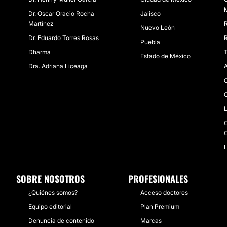
Dr. Oscar Oracio Rocha
Jalisco
Martínez
R
Nuevo León
Dr. Eduardo Torres Rosas
R
Puebla
Dharma
T
Estado de México
Dra. Adriana Liceaga
A
C
C
L
C
L
SOBRE NOSOTROS
PROFESIONALES
¿Quiénes somos?
Acceso doctores
Equipo editorial
Plan Premium
Denuncia de contenido
Marcas