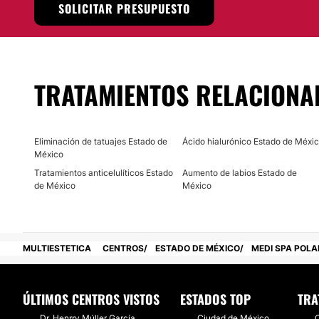
SOLICITAR PRESUPUESTO
Localización
Clínica Médico Estética Polanco
se encuentra situada y 
en Acolman,
Estado de México
, donde puede dar una oport
TRATAMIENTOS RELACIONA
imagen para que luzca de manera
radiante y saludable
.
Posibilidad de videoconsulta:
No
Eliminación de tatuajes Estado de
Ácido hialurónico Estado de Méxi
México
Financiación o facilidades de pago:
Tratamientos anticelulíticos Estado
Aumento de labios Estado de
de México
México
No
MULTIESTETICA
CENTROS
ESTADO DE MÉXICO
MEDI SPA POL
ÚLTIMOS CENTROS VISTOS
ESTADOS TOP
TRA
Dr. Henrry Múller García
Ciudad de México
C