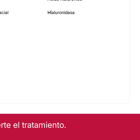
acial
Hialuronidasa
te el tratamiento.