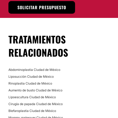
No
SOLICITAR PRESUPUESTO
Eliminación de cicatrices
Financiación o facilidades de pago:
Aumento de labios
No
Alopecia
TRATAMIENTOS
CIRUGÍA BARIÁTRICA
RELACIONADOS
Balón gástrico
Abdominoplastia Ciudad de México
Liposucción Ciudad de México
Rinoplastia Ciudad de México
Aumento de busto Ciudad de México
Lipoescultura Ciudad de México
Cirugía de papada Ciudad de México
Blefaroplastia Ciudad de México
Mommy makeover Ciudad de México