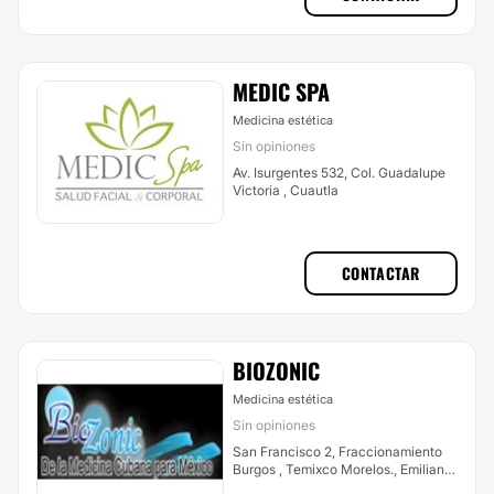
MEDIC SPA
Medicina estética
Sin opiniones
Av. Isurgentes 532, Col. Guadalupe
Victoria , Cuautla
CONTACTAR
BIOZONIC
Medicina estética
Sin opiniones
San Francisco 2, Fraccionamiento
Burgos , Temixco Morelos., Emiliano
Zapata