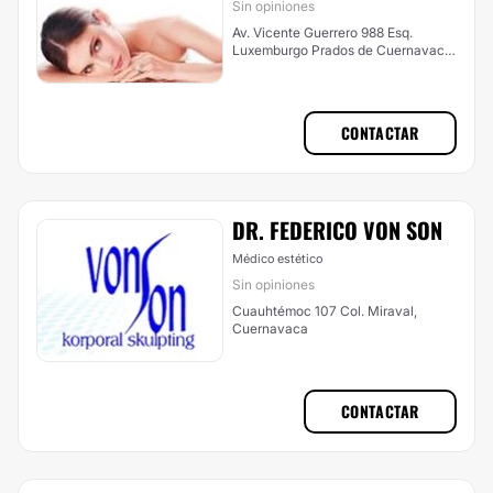
Sin opiniones
Av. Vicente Guerrero 988 Esq.
Luxemburgo Prados de Cuernavaca,
Cuernavaca
CONTACTAR
DR. FEDERICO VON SON
Médico estético
Sin opiniones
Cuauhtémoc 107 Col. Miraval,
Cuernavaca
CONTACTAR