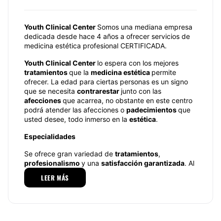
Youth Clinical Center
Somos una mediana empresa
dedicada desde hace 4 años a ofrecer servicios de
medicina estética profesional CERTIFICADA.
Youth Clinical Center
lo espera con los mejores
tratamientos
que la
medicina estética
permite
ofrecer. La edad para ciertas personas es un signo
que se necesita
contrarestar
junto con las
afecciones
que acarrea, no obstante en este centro
podrá atender las afecciones o
padecimientos
que
usted desee, todo inmerso en la
estética
.
Especialidades
Se ofrece gran variedad de
tratamientos
,
profesionalismo
y una
satisfacción garantizada
. Al
igual el buen trato,
atención profesional
,
discreción
LEER MÁS
y
compromiso
transforman a
Youth Clinical Center
.
Ahora bien,
Youth Clinical Center
pone a sus
órdenes un amplio portafolio de procedimientos,
técnicas y tratamientos, dentro de los cuales se