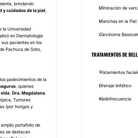
elente, brindando
Eliminación de verr
d y cuidados de la piel
,
Manchas en la Piel
 la Universidad
Carcinoma Basocel
alizó en Dermatología
 sus pacientes en los
 de Pachuca de Soto,
TRATAMIENTOS DE BELL
Tratamientos facial
los padecimientos de la
Drenaje linfático
 seguros
, quienes
 vida
.
Dra. Magdalena
Radiofrecuencia
atópica, Tumores
as (por hongos y
amplio portafolio de
les se destacan