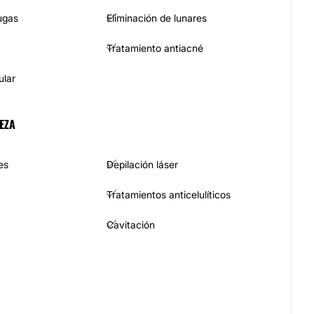
ugas
Eliminación de lunares
Tratamiento antiacné
ular
EZA
es
Depilación láser
Tratamientos anticelulíticos
Cavitación