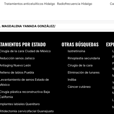
Tratamientos anticelulíticos Hidalgo
Radiofrecuencia Hidalgo
Ca
. MAGDALENA YAMADA GONZÁLEZ
TAMIENTOS POR ESTADO
OTRAS BÚSQUEDAS
EXP
Cirugía de la cara Ciudad de México
Isotretinoína
U
p
Reducción senos Jalisco
Rinoplastia secundaria
P
Antiaging Nuevo León
Cirugía de la cara
q
Relleno de labios Puebla
Eliminación de lunares
M
Levantamiento de senos Estado de
Indiba
Y
México
Cáncer cutáneo
5
Cirugía plástica reconstructiva Baja
f
California
L
Implantes labiales Querétaro
N
Ritidectomía cervicofacial Guanajuato