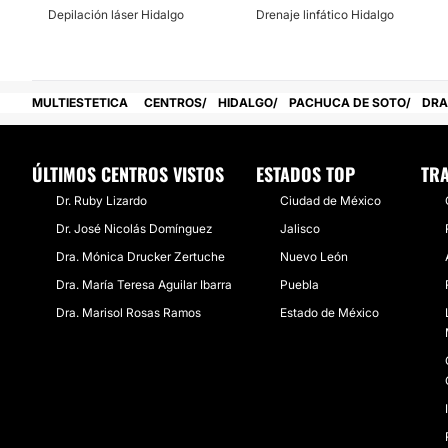
Depilación láser Hidalgo
Drenaje linfático Hidalgo
Posibilidad de videoconsulta:
No
Financiación o facilidades de pago:
MULTIESTETICA
CENTROS
HIDALGO
PACHUCA DE SOTO
DRA
No
ÚLTIMOS CENTROS VISTOS
ESTADOS TOP
TRA
Dr. Ruby Lizardo
Ciudad de México
Dr. José Nicolás Domínguez
Jalisco
Dra. Mónica Drucker Zertuche
Nuevo León
Dra. María Teresa Aguilar Ibarra
Puebla
Dra. Marisol Rosas Ramos
Estado de México