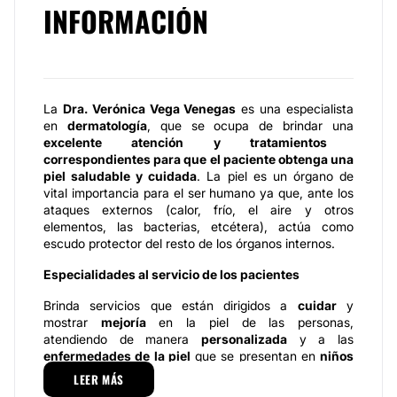
INFORMACIÓN
La
Dra. Verónica Vega Venegas
es una especialista
en
dermatología
, que se ocupa de brindar una
excelente atención y tratamientos
correspondientes para que el paciente obtenga una
piel saludable y cuidada
. La piel es un órgano de
vital importancia para el ser humano ya que, ante los
ataques externos (calor, frío, el aire y otros
elementos, las bacterias, etcétera), actúa como
escudo protector del resto de los órganos internos.
Especialidades al servicio de los pacientes
Brinda servicios que están dirigidos a
cuidar
y
mostrar
mejoría
en la piel de las personas,
atendiendo de manera
personalizada
y a las
enfermedades de la piel
que se presentan en
niños
y
adultos
.
Dra. Verónica Vega Venegas
se
LEER MÁS
especializa en atender lo siguiente: tratamientos para