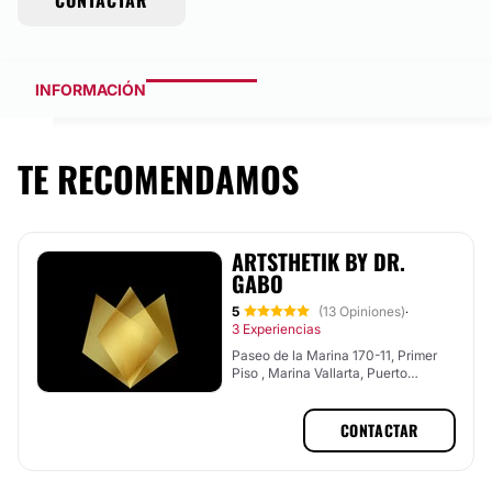
CONTACTAR
INFORMACIÓN
TE RECOMENDAMOS
ARTSTHETIK BY DR.
GABO
5
(13 Opiniones)
·
3 Experiencias
Paseo de la Marina 170-11, Primer
Piso , Marina Vallarta, Puerto
Vallarta, Jalisco
CONTACTAR