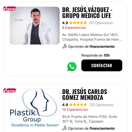
DR. JESÚS VÁZQUEZ -
GRUPO MÉDICO LIFE
4.9
(51 Opiniones)
·
9 Experiencias
Av. Adolfo López Mateos Sur 1401,
Chapalita, Hospital Puerta de Hierro
, Tlajomulco de Zúñiga
Opciones de
financiamiento
Responde en
10h
CONTACTAR
DR. JESÚS CARLOS
GÓMEZ MENDOZA
4.9
(23 Opiniones)
·
14 Experiencias
Blvd. Puerta de Hierro 5150, Suite
307-B, Torre B,, Zapopan
Opciones de
financiamiento