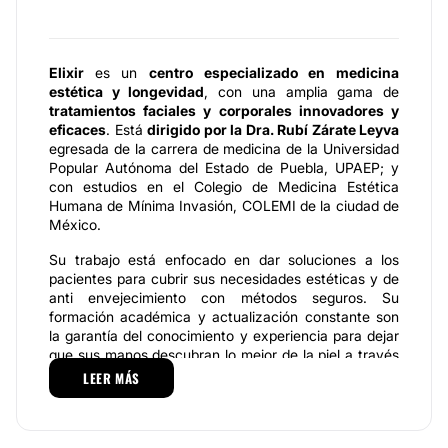
Elixir
es un
centro especializado en medicina
estética y longevidad
, con una amplia gama de
tratamientos faciales y corporales innovadores y
eficaces
. Está
dirigido por la Dra. Rubí Zárate Leyva
egresada de la carrera de medicina de la Universidad
Popular Autónoma del Estado de Puebla, UPAEP; y
con estudios en el Colegio de Medicina Estética
Humana de Mínima Invasión, COLEMI de la ciudad de
México.
Su trabajo está enfocado en dar soluciones a los
pacientes para cubrir sus necesidades estéticas y de
anti envejecimiento con métodos seguros. Su
formación académica y actualización constante son
la garantía del conocimiento y experiencia para dejar
que sus manos descubran lo mejor de la piel a través
de una atención personalizada.
LEER MÁS
Especialidades
La cartera de servicios que se ofrece en
Elixir
está