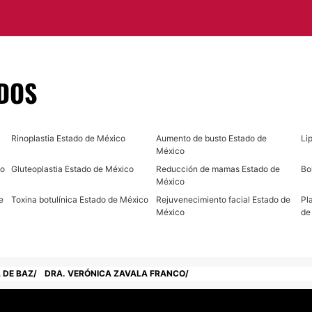
oración excesiva,
o de cirugía plástica
DOS
ido con sus pacientes
idad a través del uso
 en su centro médico
a que garantiza
Rinoplastia Estado de México
Aumento de busto Estado de
Li
México
co
Gluteoplastia Estado de México
Reducción de mamas Estado de
Bo
México
e
Toxina botulínica Estado de México
Rejuvenecimiento facial Estado de
Pl
n el mejor servicio de
México
de
 DE BAZ
DRA. VERÓNICA ZAVALA FRANCO