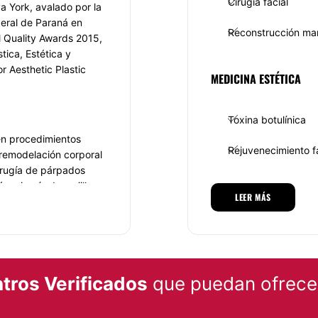
Cirugía facial
a York, avalado por la
deral de Paraná en
Reconstrucción ma
l Quality Awards 2015,
tica, Estética y
r Aesthetic Plastic
MEDICINA ESTÉTICA
Toxina botulínica
en procedimientos
Rejuvenecimiento f
 remodelación corporal
cirugía de párpados
ón, cirugía de mejillas o
TRATAMIENTOS DE BELL
LEER MÁS
ejas (otoplastía),
o facial, plasma rico
Tratamientos facial
de busto,
ombres. Cuerpo: lipo
tros Verificados
que puedan ofrecer
ectomía, mommy
po de brazos, aumento