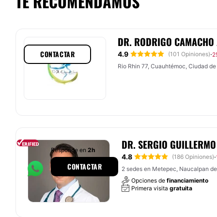
TE RECOMENDAMOS
DR. RODRIGO CAMACHO
CONTACTAR
4.9
·
(101 Opiniones)
2
Rio Rhin 77, Cuauhtémoc, Ciudad de
DR. SERGIO GUILLERMO
Responde en
2h
4.8
·
(186 Opiniones)
CONTACTAR
2 sedes en Metepec, Naucalpan de
Opciones de
financiamiento
Primera visita
gratuita