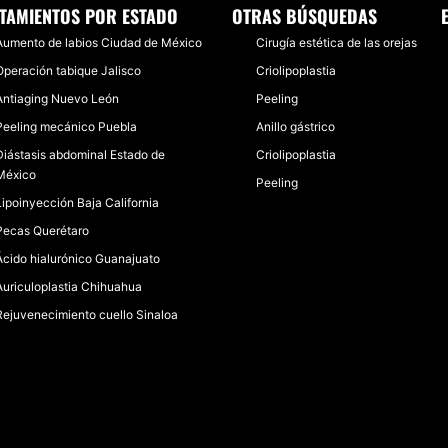
TAMIENTOS POR ESTADO
OTRAS BÚSQUEDAS
Aumento de labios Ciudad de México
Cirugía estética de las orejas
Operación tabique Jalisco
Criolipoplastia
Antiaging Nuevo León
Peeling
Peeling mecánico Puebla
Anillo gástrico
Diástasis abdominal Estado de
Criolipoplastia
México
Peeling
Lipoinyección Baja California
Pecas Querétaro
Ácido hialurónico Guanajuato
Auriculoplastia Chihuahua
Rejuvenecimiento cuello Sinaloa