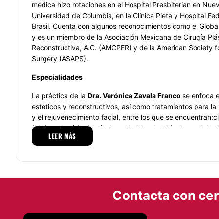
médica hizo rotaciones en el Hospital Presbiterian en Nuev
Universidad de Columbia, en la Clínica Pieta y Hospital Fe
Brasil. Cuenta con algunos reconocimientos como el Globa
y es un miembro de la Asociación Mexicana de Cirugía Plás
Reconstructiva, A.C. (AMCPER) y de la American Society fo
Surgery (ASAPS).
Especialidades
La práctica de la
Dra. Verónica Zavala Franco
se enfoca 
estéticos y reconstructivos, así como tratamientos para la
y el rejuvenecimiento facial, entre los que se encuentran:
(blefaroplastía), cirugía de nariz (rinoplastia), rinomodelaci
LEER MÁS
bichat, aumento de labios, aumento de labios, cirugía de or
aumento de mentón, ácido hialurónico para rejuvenecimient
en plaquetas (PRP).
También es especialista en aumento de senos, reducción 
levantamiento de senos, corrección de Ginecomastia en h
Contacta con cen
360®, lipo de alta definición (HD), abdominoplastia o lip
makeover, remodelación enzimática, cirugía de brazos, li