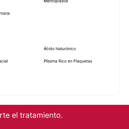
Mentoplastia
maria
Ácido hialurónico
acial
Plasma Rico en Plaquetas
EZA
es
Radiofrecuencia
te el tratamiento.