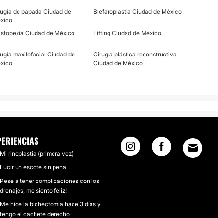
rugía de papada Ciudad de
Blefaroplastia Ciudad de México
xico
stopexia Ciudad de México
Lifting Ciudad de México
rugía maxilofacial Ciudad de
Cirugía plástica reconstructiva
xico
Ciudad de México
PERIENCIAS
Mi rinoplastia (primera vez)
Lucir un escote sin pena
Pese a tener complicaciones con los
drenajes, me siento feliz!
Me hice la bichectomía hace 3 días y
tengo el cachete derecho