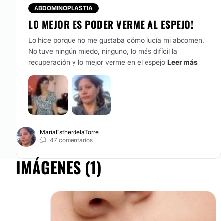
ABDOMINOPLASTIA
Ubicación
LO MEJOR ES PODER VERME AL ESPEJO!
Dr. Rogelio Rincón Lozano
los atenderá en su consultorio, 
Lo hice porque no me gustaba cómo lucía mi abdomen.
Ciudad de México.
No tuve ningún miedo, ninguno, lo más difícil la
recuperación y lo mejor verme en el espejo
Leer más
Posibilidad de videoconsulta:
No
Financiación o facilidades de pago:
No
MariaEstherdelaTorre
47 comentarios
IMÁGENES (1)