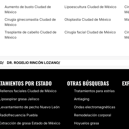
Aumento de busto Ciudad de
Lipoescultura Ciudad de México
Ci
México
Mé
Cirugía ginecomastia Ciudad de
Otoplastia Ciudad de México
Ma
México
Trasplante de cabello Ciudad de
Cirugía facial Ciudad de México
Ci
México
Mé
GO
DR. ROGELIO RINCÓN LOZANO
TAMIENTOS POR ESTADO
OTRAS BÚSQUEDAS
EX
Rellenos faciales Ciudad de México
Tratamientos para estrías
Lipoaspirar grasa Jalisco
Antiaging
Levantamiento de pecho Nuevo León
Ondas electromagnéticas
Radiofrecuencia Puebla
Remodelación corporal
Extracción de grasa Estado de México
Hoyuelos grasa