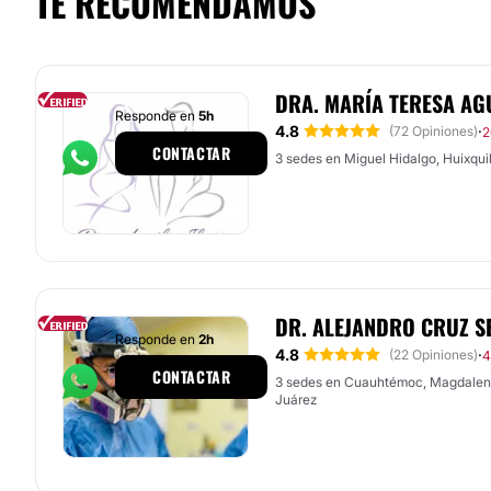
TE RECOMENDAMOS
DRA. MARÍA TERESA AG
Responde en
5h
4.8
·
(72 Opiniones)
2
CONTACTAR
3 sedes en Miguel Hidalgo, Huixquil
DR. ALEJANDRO CRUZ 
Responde en
2h
4.8
·
(22 Opiniones)
4
CONTACTAR
3 sedes en Cuauhtémoc, Magdalen
Juárez