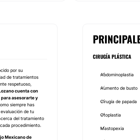
PRINCIPAL
CIRUGÍA PLÁSTICA
ocido por su
Abdominoplastia
edad de tratamientos
ente respetuoso,
Aumento de busto
 Lozano cuenta con
l para
asesorarte y
Cirugía de papada
 como siempre has
a evaluación de tu
Otoplastia
acerca del tratamiento
 cada procedimiento.
Mastopexia
jo Mexicano de