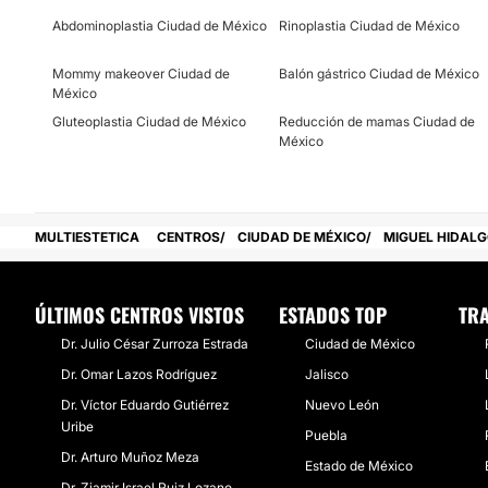
Abdominoplastia Ciudad de México
Rinoplastia Ciudad de México
Mommy makeover Ciudad de
Balón gástrico Ciudad de México
México
Gluteoplastia Ciudad de México
Reducción de mamas Ciudad de
México
MULTIESTETICA
CENTROS
CIUDAD DE MÉXICO
MIGUEL HIDAL
ÚLTIMOS CENTROS VISTOS
ESTADOS TOP
TRA
Dr. Julio César Zurroza Estrada
Ciudad de México
Dr. Omar Lazos Rodríguez
Jalisco
Dr. Víctor Eduardo Gutiérrez
Nuevo León
Uribe
Puebla
Dr. Arturo Muñoz Meza
Estado de México
Dr. Ziamir Israel Ruiz Lozano