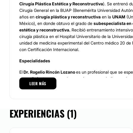
Cirugía Plástica Estética y Reconstructiva
). Se entrenó d
Cirugía General en la BUAP (Benemérita Universidad Autón
años en
cirugía plástica y reconstructiva
en la
UNAM
(Un
México), en donde obtuvo el grado de
subespecialista en 
estética y reconstructiva.
Recibió entrenamiento intensiv
cirugía plástica en el Hospital Universitario de la Universid
unidad de medicina experimental del Centro médico 20 de
con Certificación Internacional.
Especialidades
El
Dr. Rogelio Rincón Lozano
es un profesional que se espe
procedimientos que ayudan a mejorar y a embellecer a los
LEER MÁS
procedimientos estéticos faciales y corporales como son e
Liposucción
. También se prepara para realizar
procedimie
reconstrucción de mama
y otros procedimientos no invasi
Rincón Lozano
trabaja también con tratamientos como ciru
EXPERIENCIAS (1)
mediante la cual se extirpan venas que varicosas que se fo
y que hacen que la persona pierda la estética o buena pres
piernas. Otro procedimiento que realiza este profesional es
de la cual mejora el aspecto físico de la nariz.