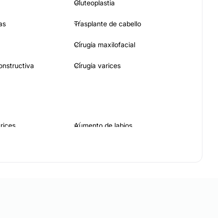
Gluteoplastia
as
Trasplante de cabello
Cirugía maxilofacial
constructiva
Cirugía varices
trices
Aumento de labios