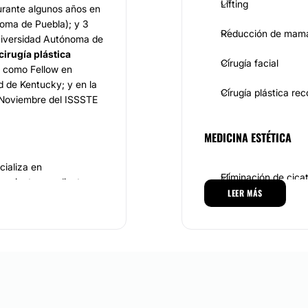
Lifting
urante algunos años en
oma de Puebla); y 3
Reducción de mam
iversidad Autónoma de
cirugía plástica
Cirugía facial
o como Fellow en
ad de Kentucky; y en la
Cirugía plástica re
 Noviembre del ISSSTE
MEDICINA ESTÉTICA
cializa en
Eliminación de cica
 pacientes mediante
LEER MÁS
l
Facelift y
Alopecia
ntos de
vos. El
Dr. Rogelio
gía de várices
CIRUGÍA BARIÁTRICA
rman debajo de la piel
entación a nivel de sus
 la
Rinoplastia
a través
Balón gástrico