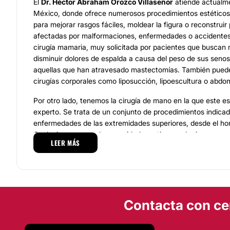
El
Dr. Héctor Abraham Orozco Villaseñor
atiende actualme
México, donde ofrece numerosos procedimientos estéticos y
para mejorar rasgos fáciles, moldear la figura o reconstruir
afectadas por malformaciones, enfermedades o accidentes.
cirugía mamaria, muy solicitada por pacientes que buscan m
disminuir dolores de espalda a causa del peso de sus senos
aquellas que han atravesado mastectomías. También puede
cirugías corporales como liposucción, lipoescultura o abdom
Por otro lado, tenemos la cirugía de mano en la que este es
experto. Se trata de un conjunto de procedimientos indicad
enfermedades de las extremidades superiores, desde el ho
Cualquiera que sea la necesidad que tienes, el primer paso
LEER MÁS
con este especialista para evaluar tus condiciones y explo
disponibles.
Equipo
El consultorio donde atiende el Dr. Orozco cuenta con todas
Contacta con ce
tecnológicas y de mobiliario para garantizar la comodidad 
Asimismo, los quirófanos donde realiza los procedimientos 
garantías sanitarias para atender complicaciones y ofrecer