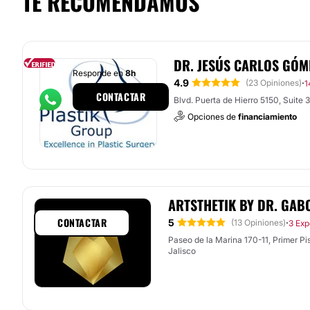
TE RECOMENDAMOS
DR. JESÚS CARLOS GÓ
Responde en
8h
4.9
·
(23 Opiniones)
1
CONTACTAR
Blvd. Puerta de Hierro 5150, Suite 
Opciones de
financiamiento
ARTSTHETIK BY DR. GAB
CONTACTAR
5
·
(13 Opiniones)
3 Exp
Paseo de la Marina 170-11, Primer Piso
Jalisco