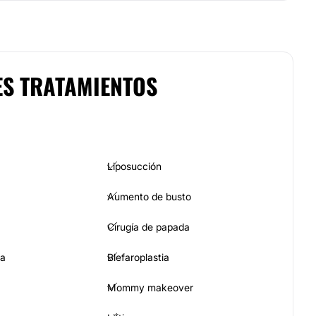
ES TRATAMIENTOS
Liposucción
Aumento de busto
Cirugía de papada
ia
Blefaroplastia
Mommy makeover