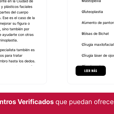
Mastopexia
nte en la Ciudad de
 plásticos faciales
Gluteoplastia
 partes del cuerpo
 Ese es el caso de la
Aumento de pantorr
ejorar su figura o
, sino también por
Bolsas de Bichat
 ayudarte con otras
inoplastia.
Cirugía maxilofacial
pecialista también es
os para tratar
Cirugía láser de ojo
mbro hasta los dedos.
Cirugía varices
 es concretar una cita
LEER MÁS
rar los caminos
Reconstrucción ma
MEDICINA ESTÉTICA
 las facilidades
ntros Verificados
que puedan ofrecert
de sus consultas.
tienen todas las
Eliminación de cica
 a los pacientes un