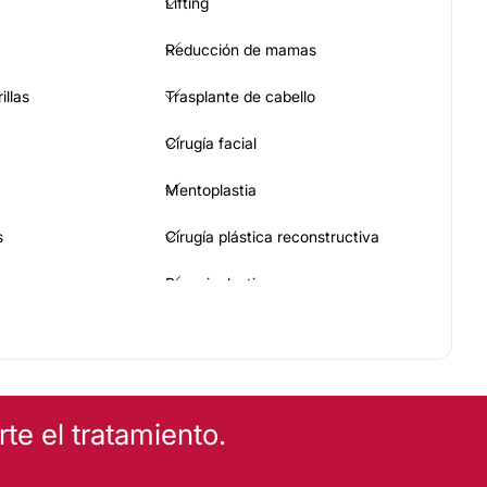
Lifting
Reducción de mamas
illas
Trasplante de cabello
Cirugía facial
Mentoplastia
s
Cirugía plástica reconstructiva
Braquioplastia
maria
e el tratamiento.
trices