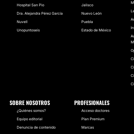
M
Hospital San Pio
Jalisco
L
Dra. Alejandra Pérez García
Nuevo León
A
Nuvell
Puebla
I
Unopuntoseis
Estado de México
A
M
O
C
C
C
Ci
SOBRE NOSOTROS
PROFESIONALES
¿Quiénes somos?
Acceso doctores
Equipo editorial
Plan Premium
Denuncia de contenido
Marcas