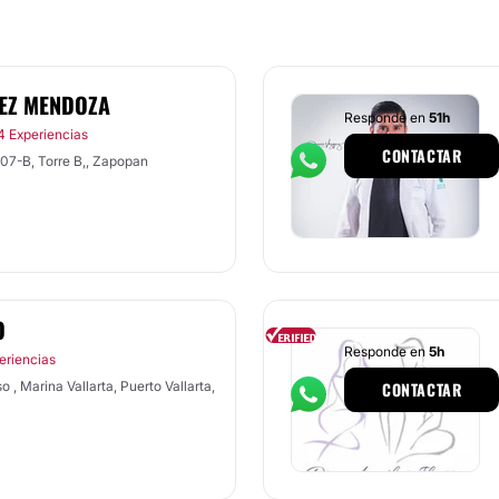
MEZ MENDOZA
Responde en
51h
4 Experiencias
CONTACTAR
307-B, Torre B,, Zapopan
O
Responde en
5h
eriencias
 , Marina Vallarta, Puerto Vallarta,
CONTACTAR