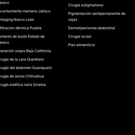
éxico
Cirugía astigmatismo
evantamiento mamario Jalisco
Pigmentación semipermanente de
ntiaging Nuevo León
cejas
nfiltración dérmica Puebla
Dermolipectomía abdominal
umento de busto Estado de
Cirugía ocular
éxico
Plan alimenticio
peración orejas Baja California
irugía de la cara Querétaro
irugía del abdomen Guanajuato
irugía de senos Chihuahua
rugía estética nariz Sinaloa