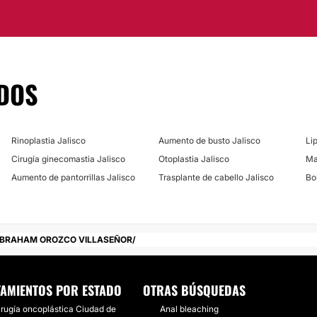
ante todo el proceso
istrativo, que se
 resultados deseados.
DOS
ivado de la Ciudad de
llamar al teléfono de su
cha y una hora para tu
Rinoplastia Jalisco
Aumento de busto Jalisco
Li
Cirugía ginecomastia Jalisco
Otoplastia Jalisco
Ma
Aumento de pantorrillas Jalisco
Trasplante de cabello Jalisco
Bo
ABRAHAM OROZCO VILLASEÑOR
TAMIENTOS POR ESTADO
OTRAS BÚSQUEDAS
irugía oncoplástica Ciudad de
Anal bleaching