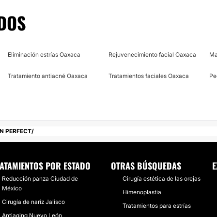
DOS
estado de
Oaxaca
.
Eliminación estrías Oaxaca
Rejuvenecimiento facial Oaxaca
Ma
Tratamiento antiacné Oaxaca
Tratamientos faciales Oaxaca
Pe
IN PERFECT
ATAMIENTOS POR ESTADO
OTRAS BÚSQUEDAS
E
Reducción panza Ciudad de
Cirugía estética de las orejas
México
Himenoplastia
Cirugía de nariz Jalisco
Tratamientos para estrías
Antiaging Nuevo León