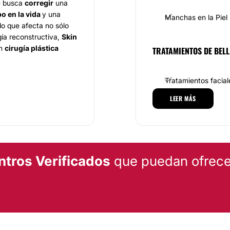
e busca
corregir
una
o en la vida
y una
Manchas en la Piel
do que afecta no sólo
gía reconstructiva,
Skin
en
cirugía plástica
TRATAMIENTOS DE BELL
Tratamientos facial
ntegrales
, abarcando
LEER MÁS
Depilación láser
a y reconstructiva
,
Skin Perfect
se
ca, Cirugía
acial, Tratamiento para
nstructivo,
ntros Verificados
que puedan ofrecer
rujanos plásticos
y no
le permite brindar una
sus pacientes.