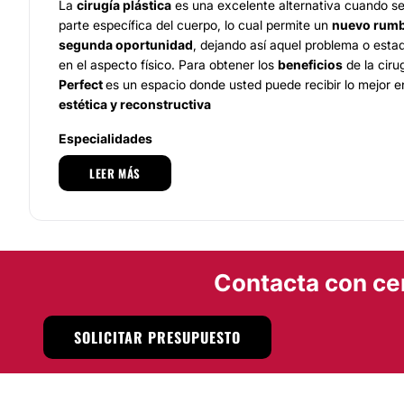
La
cirugía plástica
es una excelente alternativa cuando s
parte específica del cuerpo, lo cual permite un
nuevo rumb
segunda oportunidad
, dejando así aquel problema o esta
en el aspecto físico. Para obtener los
beneficios
de la ciru
Perfect
es un espacio donde usted puede recibir lo mejor 
estética y reconstructiva
Especialidades
LEER MÁS
Los servicios que se encarga
Skin Perfect
de ofrecer son
i
lo que son
procedimientos quirúrgicos en el área estétic
además, le ofrece
lo
mejor en tratamientos y tecnología
.
especializa en lo siguiente: Cirujano plástico, Cirugía estéti
reconstructiva, Depilación permanente, Rejuvenecimiento f
estrías, Aumento mamario estético, Aumento mamario reco
Contacta con ce
Tratamiento a quemaduras
Equipo
SOLICITAR PRESUPUESTO
Se compone de excelente
capital humano
, quienes son
ci
sólo ello, sino que
Skin Perfect
cuenta con
tecnología
que 
mejor labor y producir
mejores resultados y beneficios
a 