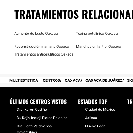
TRATAMIENTOS RELACIONA
Localización
Skin Perfect
se encuentra situada en Oaxaca de Juárez, 
Posibilidad de videoconsulta:
Aumento de busto Oaxaca
Toxina botulínica Oaxaca
No
Reconstrucción mamaria Oaxaca
Manchas en la Piel Oaxaca
Financiación o facilidades de pago:
Tratamientos anticelulíticos Oaxaca
No
MULTIESTETICA
CENTROS
OAXACA
OAXACA DE JUÁREZ
SK
ÚLTIMOS CENTROS VISTOS
ESTADOS TOP
TR
Dra. Karen Gudiño
Ciudad de México
Dr. Rajiv Indraji Flores Palacios
Jalisco
Dra. Edith Valdovinos
Nuevo León
Covarrubias