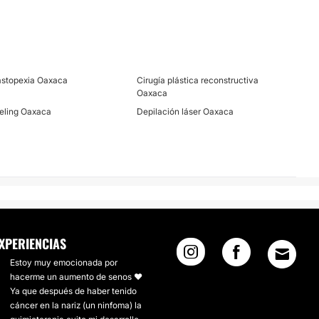
stopexia Oaxaca
Cirugía plástica reconstructiva
Oaxaca
eling Oaxaca
Depilación láser Oaxaca
XPERIENCIAS
Estoy muy emocionada por
hacerme un aumento de senos ❤️
Ya que después de haber tenido
cáncer en la nariz (un ninfoma) la