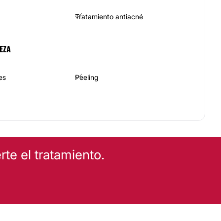
Tratamiento antiacné
EZA
es
Peeling
Tratamientos anticelulíticos
te el tratamiento.