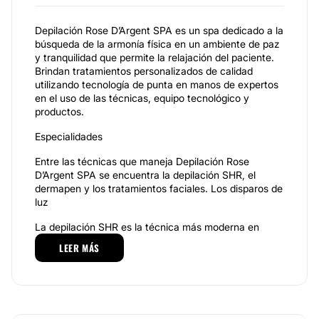
Depilación Rose D’Argent SPA es un spa dedicado a la
búsqueda de la armonía física en un ambiente de paz
y tranquilidad que permite la relajación del paciente.
Brindan tratamientos personalizados de calidad
utilizando tecnología de punta en manos de expertos
en el uso de las técnicas, equipo tecnológico y
productos.
Especialidades
Entre las técnicas que maneja Depilación Rose
D’Argent SPA se encuentra la depilación SHR, el
dermapen y los tratamientos faciales. Los disparos de
luz
La depilación SHR es la técnica más moderna en
depilación. Busca minimizar tanto el dolor como el
LEER MÁS
tiempo destinado a realizar la sesión. El especialista
de Depilación Rose D’Argent SPA usa esta tecnología
emitiendo muchos pulsos de poca energía en
milisegundos y se pasa varias veces sobre el mismo
punto, haciendo que la temperatura de la piel