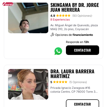
SKINGAMA BY DR. JORGE
JUAN HERRERA
4.9
(93 Opiniones)
·
8 Experiencias
Av. Miguel Ángel de Quevedo, plaza
MAQ 310, 2o piso, Coyoacán
Opciones de
financiamiento
Responde en
13h
CONTACTAR
DRA. LAURA BARRERA
MARTÍNEZ
5
(5 Opiniones)
Privada Ignacio Zaragoza #16
colonia Centro. CP 76000 Torre 3
Piso 11 Consultorio 1105, Santiago
de Querétaro, Querétaro
CONTACTAR