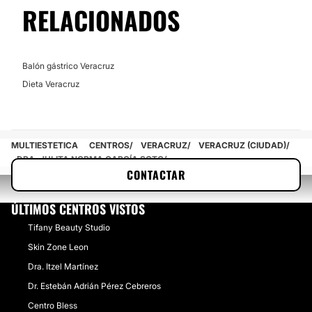
RELACIONADOS
Balón gástrico Veracruz
Dieta Veracruz
MULTIESTETICA
CENTROS
VERACRUZ
VERACRUZ (CIUDAD)
DRA. JULITA NORMA GARCÍA SOTO
CONTACTAR
ÚLTIMOS CENTROS VISTOS
Tifany Beauty Studio
Skin Zone Leon
Dra. Itzel Martínez
Dr. Estebán Adrián Pérez Cebreros
Centro Bless