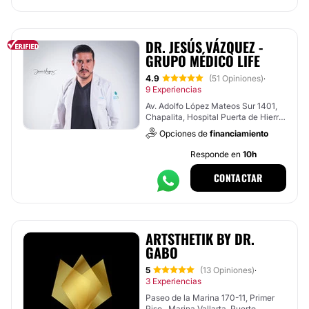
DR. JESÚS VÁZQUEZ -
GRUPO MÉDICO LIFE
4.9
(51 Opiniones)
·
9 Experiencias
Av. Adolfo López Mateos Sur 1401,
Chapalita, Hospital Puerta de Hierro
, Tlajomulco de Zúñiga
Opciones de
financiamiento
Responde en
10h
CONTACTAR
ARTSTHETIK BY DR.
GABO
5
(13 Opiniones)
·
3 Experiencias
Paseo de la Marina 170-11, Primer
Piso , Marina Vallarta, Puerto