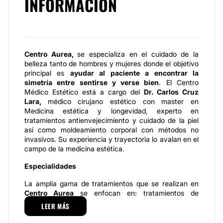
INFORMACIÓN
Centro Aurea,
se especializa en el cuidado de la
belleza tanto de hombres y mujeres donde el objetivo
principal es
ayudar al paciente a encontrar la
simetría entre sentirse y verse bien
. El Centro
Médico Estético está a cargo del
Dr. Carlos Cruz
Lara,
médico cirujano estético con master en
Medicina estética y longevidad, experto en
tratamientos antienvejecimiento y cuidado de la piel
así como moldeamiento corporal con métodos no
invasivos. Su experiencia y trayectoria lo avalan en el
campo de la medicina estética.
Especialidades
La amplia gama de tratamientos que se realizan en
Centro Aurea
se enfocan en: tratamientos de
rejuvenecimiento facial: fillers (proporciona volumen y
LEER MÁS
realza las facciones), toxina botulínica, (su función
principal es relajar músculos y previene arrugas y