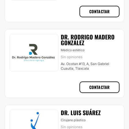
CONTACTAR
DR. RODRIGO MADERO
GONZÁLEZ
Médico estético
Sin opiniones
Av. Ocotan #13, A, San Gabriel
Cuautla, Tlaxcala
CONTACTAR
DR. LUIS SUÁ​REZ
Cirujano plástico
Sin opiniones