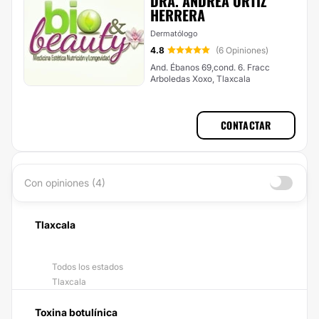
DRA. ANDREA ORTIZ
HERRERA
Dermatólogo
4.8
(6 Opiniones)
And. Ébanos 69,cond. 6. Fracc
Arboledas Xoxo, Tlaxcala
CONTACTAR
Con opiniones (4)
Tlaxcala
Todos los estados
Tlaxcala
Toxina botulínica