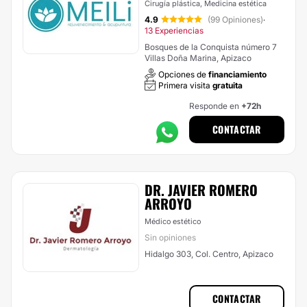
Cirugía plástica, Medicina estética
4.9
(99 Opiniones)
·
13 Experiencias
Bosques de la Conquista número 7
Villas Doña Marina, Apizaco
Opciones de
financiamiento
Primera visita
gratuita
Responde en
+72h
CONTACTAR
DR. JAVIER ROMERO
ARROYO
Médico estético
Sin opiniones
Hidalgo 303, Col. Centro, Apizaco
CONTACTAR