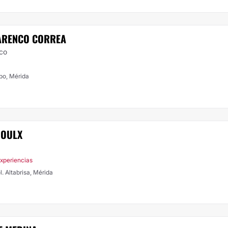
ARENCO CORREA
ico
po, Mérida
ROULX
xperiencias
l. Altabrisa, Mérida