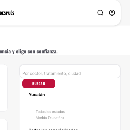
 DESPUÉS
ncia y elige con confianza.
BUSCAR
Yucatán
Todos los estados
Mérida (Yucatán)