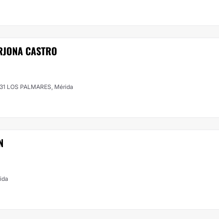
RJONA CASTRO
: 931 LOS PALMARES, Mérida
N
rida