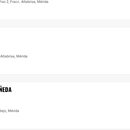
iso 2, Fracc. Altabrisa, Mérida
 Altabrisa, Mérida
AÑEDA
Fco. de Montejo, Mérida