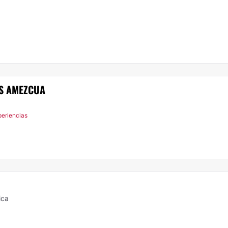
S AMEZCUA
periencias
ica