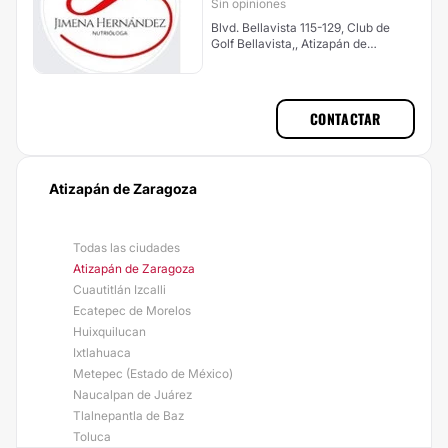
Sin opiniones
Blvd. Bellavista 115-129, Club de
Golf Bellavista,, Atizapán de
Zaragoza
CONTACTAR
Atizapán de Zaragoza
Todas las ciudades
Atizapán de Zaragoza
Cuautitlán Izcalli
Ecatepec de Morelos
Huixquilucan
Ixtlahuaca
Metepec (Estado de México)
Naucalpan de Juárez
Tlalnepantla de Baz
Toluca