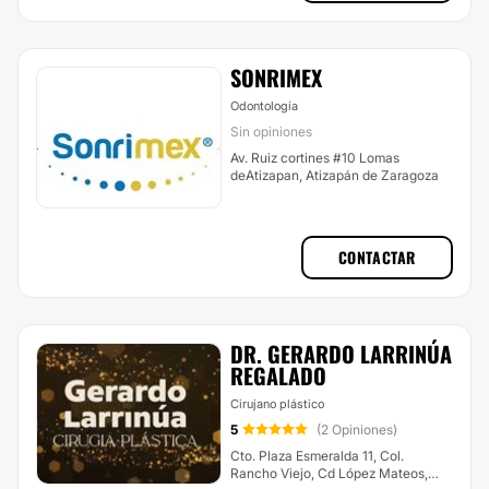
SONRIMEX
Odontología
Sin opiniones
Av. Ruiz cortines #10 Lomas
deAtizapan, Atizapán de Zaragoza
CONTACTAR
DR. GERARDO LARRINÚA
REGALADO
Cirujano plástico
5
(2 Opiniones)
Cto. Plaza Esmeralda 11, Col.
Rancho Viejo, Cd López Mateos,