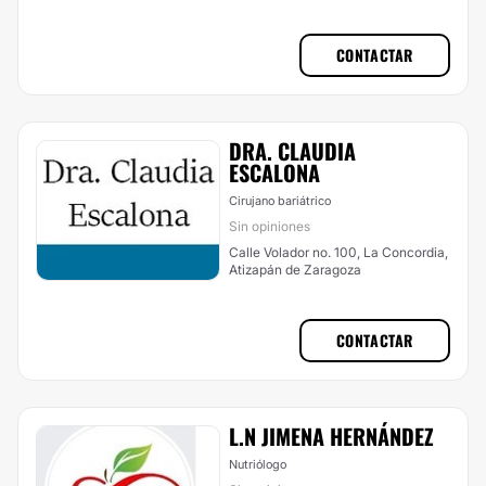
Méx., Atizapán de Zaragoza
CONTACTAR
DRA. CLAUDIA
ESCALONA
Cirujano bariátrico
Sin opiniones
Calle Volador no. 100, La Concordia,
Atizapán de Zaragoza
CONTACTAR
L.N JIMENA HERNÁNDEZ
Nutriólogo