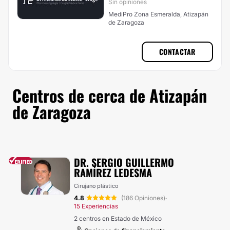
Sin opiniones
MediPro Zona Esmeralda, Atizapán
de Zaragoza
CONTACTAR
Centros de cerca de Atizapán
de Zaragoza
DR. SERGIO GUILLERMO
RAMÍREZ LEDESMA
Cirujano plástico
4.8
(186 Opiniones)
·
15 Experiencias
2 centros en Estado de México