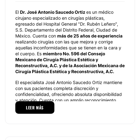
El
Dr.
José Antonio Saucedo Ortiz
es un médico
cirujano especializado en cirugías plásticas,
egresado del Hospital General "Dr. Rubén Leñero",
S.S. Departamento del Distrito Federal, Ciudad de
México. Cuenta con
más de 25 años de experiencia
realizando cirugías con las que mejora y corrige
aquellas inconformidades que se tienen en la cara y
el cuerpo. Es
miembro No. 596 del Consejo
Mexicano de Cirugía Plástica Estética y
Reconstructiva, A.C. y
de la Asociación Mexicana de
Cirugía Plástica Estética y Reconstructiva, A.C.
El especialista José Antonio Saucedo Ortiz mantiene
con sus pacientes completa discreción y
confidencialidad, ofreciendo absoluta disponibilidad
y atención. Cuenta con un amplio reconocimiento
quirúrgico, donde sus pacientes obtienen unos
LEER MÁS
resultados excepcionales. Este reconocimiento le ha
hecho que este especialista tenga una afamada
reputación en el estado de Jalisco.
Especialidades