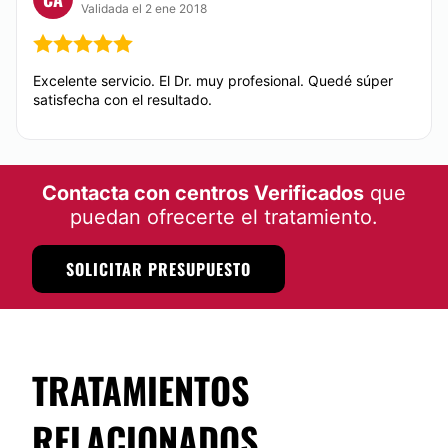
Validada el 2 ene 2018
Rejuvenecimiento facial
Excelente servicio. El Dr. muy profesional. Quedé súper
CIRUGÍA BARIÁTRICA
satisfecha con el resultado.
Balón gástrico
Contacta con centros Verificados
que
puedan ofrecerte el tratamiento.
SOLICITAR PRESUPUESTO
TRATAMIENTOS
RELACIONADOS