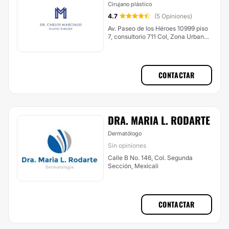
Cirujano plástico
4.7
(5 Opiniones)
Av. Paseo de los Héroes 10999 piso
7, consultorio 711 Col, Zona Urbana,
Tijuana
CONTACTAR
DRA. MARIA L. RODARTE
Dermatólogo
Sin opiniones
Calle B No. 146, Col. Segunda
Sección, Mexicali
CONTACTAR