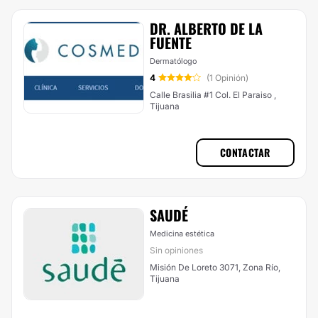
DR. ALBERTO DE LA
FUENTE
Dermatólogo
4
(1 Opinión)
Calle Brasilia #1 Col. El Paraiso ,
Tijuana
CONTACTAR
SAUDÉ
Medicina estética
Sin opiniones
Misión De Loreto 3071, Zona Río,
Tijuana