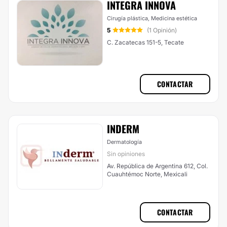
INTEGRA INNOVA
Cirugía plástica, Medicina estética
5
(1 Opinión)
C. Zacatecas 151-5, Tecate
CONTACTAR
INDERM
Dermatología
Sin opiniones
Av. República de Argentina 612, Col.
Cuauhtémoc Norte, Mexicali
CONTACTAR