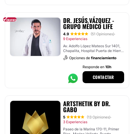
DR. JESÚS VÁZQUEZ -
GRUPO MÉDICO LIFE
4.9
(51 Opiniones)
·
9 Experiencias
Av. Adolfo López Mateos Sur 1401,
Chapalita, Hospital Puerta de Hierro
, Tlajomulco de Zúñiga
Opciones de
financiamiento
Responde en
10h
CONTACTAR
ARTSTHETIK BY DR.
GABO
5
(13 Opiniones)
·
3 Experiencias
Paseo de la Marina 170-11, Primer
Piso , Marina Vallarta, Puerto