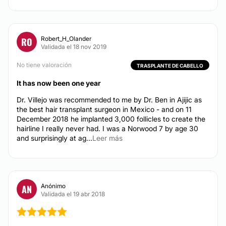
manos.
Aumento de labios
Ácido hialurónico
Localización
Rejuvenecimiento facial
El
Dr. Víctor Edgardo Vallejo Meza
y su equipo de
Robert_H_Olander
RO
Alopecia
Validada el 18 nov 2019
trabajo se encuentra en excelentes instalaciones
ubicadas en Zapopan, Jalisco (Méx)
No tiene valoración
TRASPLANTE DE CABELLO
Posibilidad de videoconsulta:
DERMATOLOGÍA
It has now been one year
No
Dr. Villejo was recommended to me by Dr. Ben in Ajijic as
Eliminación de lunares
the best hair transplant surgeon in Mexico - and on 11
Financiación o facilidades de pago:
December 2018 he implanted 3,000 follicles to create the
No
hairline I really never had. I was a Norwood 7 by age 30
and surprisingly at ag...
Leer más
Anónimo
AN
Validada el 19 abr 2018