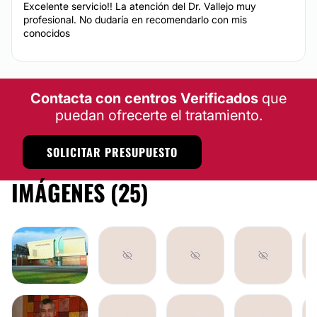
Excelente servicio!! La atención del Dr. Vallejo muy
profesional. No dudaría en recomendarlo con mis
conocidos
Contacta con centros Verificados
que
puedan ofrecerte el tratamiento.
SOLICITAR PRESUPUESTO
IMÁGENES (25)
AUMENTO DE BUSTO
LIPOESCULTURA
GLUTEOPLASTIA
A