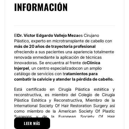
INFORMACIÓN
El
Dr. Víctor Edgardo Vallejo Meza
es Cirujano
Plástico, experto en microtransplante de cabello con
más de 20 años de trayectoria profesional
ofreciendo a sus pacientes una apariencia totalmente
renovada enmediante la aplicación de técnicas
innovadoras. Se encuentra al frente de
Clínica
Injerpel
, un centro especializadocon un amplio
catálogo de servicios con t
ratamientos para
combatir la calvicie y atender la pérdida de cabello.
Está certificado en Cirugía Plástica estética y
reconstructiva, es miembro del Colegio de Cirugía
Plástica Estética y Reconstructiva, Miembro de la
International Society Of Hair Restoration Surgery así
como miembro de la American Society Of Plastic
Surgeons y de la European Society Of Hair
Restoration Surgery.
LEER MÁS