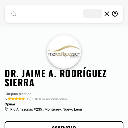
DR. JAIME A. RODRÍGUEZ
SIERRA
Cirujano plástico
5
(2)
·
100% la recomiendan
Opinar
Río Amazonas #235 , Monterrey, Nuevo León