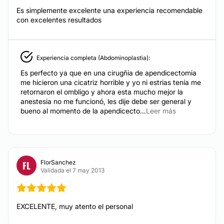
amplia experiencia
, que lo avala como uno de los
Balón gástrico
Es simplemente excelente una experiencia recomendable
mejores médicos
de la cuidad. Por lo que pueden
con excelentes resultados
darle la confianza de que los ayudará a mejorar su
aspecto físico.
Localización
Experiencia completa (Abdominoplastia):
Dr. Jaime A. Rodríguez Sierra
tiene su consultorio
Es perfecto ya que en una cirugñia de apendicectomia
ubicado en la ciudad de
Monterrey
, en el estado de
me hicieron una cicatriz horrible y yo ni estrias tenía me
Nuevo León
. Ahí los espera para resolver sus dudas y
retornaron el ombligo y ahora esta mucho mejor la
cumplir con sus expectativas.
anestesia no me funcionó, les dije debe ser general y
bueno al momento de la apendicecto...
Leer más
Posibilidad de videoconsulta:
No
Financiación o facilidades de pago:
FlorSanchez
FL
No
Validada el 7 may 2013
EXCELENTE, muy atento el personal