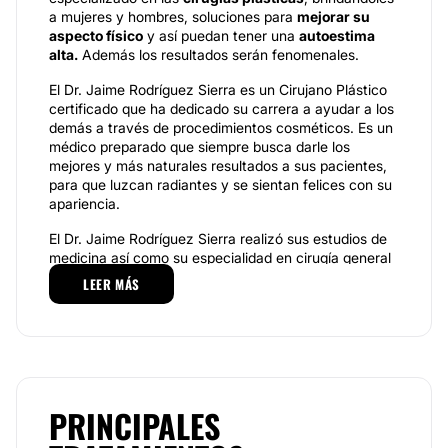
a mujeres y hombres, soluciones para
mejorar su
aspecto físico
y así puedan tener una
autoestima
alta.
Además los resultados serán fenomenales.
El Dr. Jaime Rodríguez Sierra es un Cirujano Plástico
certificado que ha dedicado su carrera a ayudar a los
demás a través de procedimientos cosméticos. Es un
médico preparado que siempre busca darle los
mejores y más naturales resultados a sus pacientes,
para que luzcan radiantes y se sientan felices con su
apariencia.
El Dr. Jaime Rodríguez Sierra realizó sus estudios de
medicina así como su especialidad en cirugía general
en la escuela de Medicina del I.T.E.S.M. en
LEER MÁS
Monterrey, N.L., posteriormente realizó su
subespecialidad en Cirugía Plástica y Reconstructiva
en el Instituto Jalisciense de Cirugía Reconstructiva
A.C. bajo la enseñanza del Dr. José Guerrerosantos,
reconocido mundialmente como pionero en este
campo.
PRINCIPALES
En su práctica diaria el Dr. Rodríguez Sierra se enfoca
en la cirugía estética, principalmente lipoescultura,