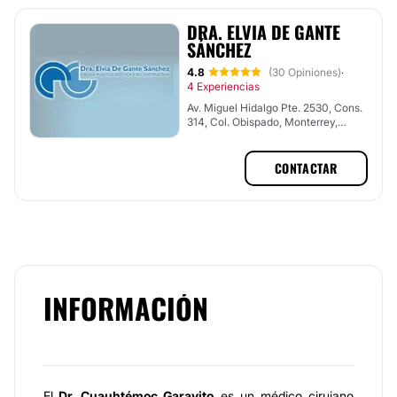
DRA. ELVIA DE GANTE
SÁNCHEZ
4.8
(30 Opiniones)
·
4 Experiencias
Av. Miguel Hidalgo Pte. 2530, Cons.
314, Col. Obispado, Monterrey,
Nuevo León
CONTACTAR
INFORMACIÓN
El
Dr. Cuauhtémoc Garavito
es un médico cirujano