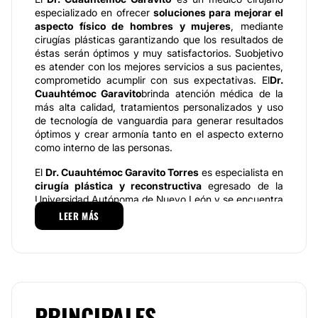
especializado en ofrecer
soluciones para mejorar el
aspecto físico de hombres y mujeres
, mediante
cirugías plásticas garantizando que los resultados de
éstas serán óptimos y muy satisfactorios. Suobjetivo
es atender con los mejores servicios a sus pacientes,
comprometido acumplir con sus expectativas. El
Dr.
Cuauhtémoc Garavito
brinda atención médica de la
más alta calidad, tratamientos personalizados y uso
de tecnología de vanguardia para generar resultados
óptimos y crear armonía tanto en el aspecto externo
como interno de las personas.
El
Dr. Cuauhtémoc Garavito Torres
es especialista en
cirugía plástica y reconstructiva
egresado de la
Universidad Autónoma de Nuevo León y se encuentra
certificado por el CMCPER Consejo Mexicano de
LEER MÁS
Cirugía plástica, Estética y Reconstructiva A.C., un
reconocimiento que respalda y avala su labor en el
campo de la cirugía plástica.
Especialidades
El
Dr. Cuauhtémoc Garavito
enfoca su trabajo en el
PRINCIPALES
cuidado de lasalud, bienestar y estética a través de