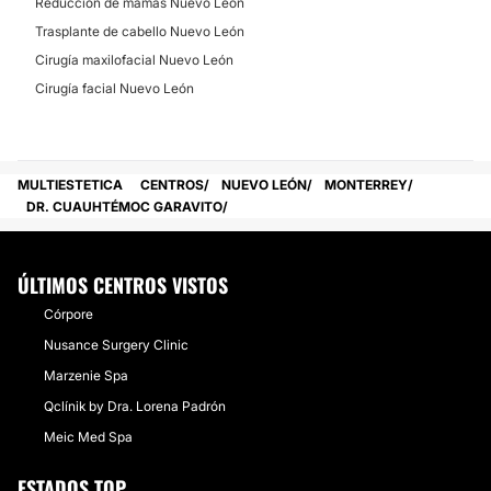
Reducción de mamas Nuevo León
Trasplante de cabello Nuevo León
Cirugía maxilofacial Nuevo León
Cirugía facial Nuevo León
MULTIESTETICA
CENTROS
NUEVO LEÓN
MONTERREY
DR. CUAUHTÉMOC GARAVITO
ÚLTIMOS CENTROS VISTOS
Córpore
Nusance Surgery Clinic
Marzenie Spa
Qclínik by Dra. Lorena Padrón
Meic Med Spa
ESTADOS TOP