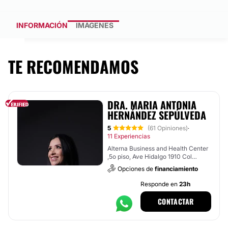
INFORMACIÓN
IMÁGENES
TE RECOMENDAMOS
DRA. MARIA ANTONIA
HERNÁNDEZ SEPÚLVEDA
5
(61 Opiniones)
·
11 Experiencias
Alterna Business and Health Center
,5o piso, Ave Hidalgo 1910 Col
obispado,, Monterrey
Opciones de
financiamiento
Responde en
23h
CONTACTAR