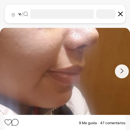
|
1
/
8
9
Me gusta
47 comentarios
RINOPLASTIA