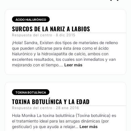
No
Financiación o facilidades de pago:
ÁCIDO HIALURÓNICO
No
SURCOS DE LA NARIZ A LABIOS
Respuesta del centro · 8 dic 2015
¡Hola! Sandra, Existen dos tipos de materiales de relleno
que pueden utilizarse para ésta área como el ácido
hialurónico y la hidroxiapatita de calcio, ambos con
excelentes resultados, los cuales son inmediatos y van
mejorando con el tiempo....
Leer más
TOXINA BOTULÍNICA
TOXINA BOTULÍNICA Y LA EDAD
Respuesta del centro · 28 ene 2016
Hola Monika La toxina bolutlínica (Toxina botulínica) es
el tratamiento ideal para las arrugas dinámicas (por
gesticular) ya que ayuda a relajar...
Leer más