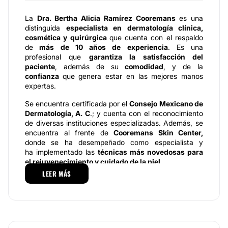
La
Dra.
Bertha Alicia Ramírez Cooremans
es una
distinguida
especialista en dermatología clínica,
cosmética y quirúrgica
que cuenta con el respaldo
de
más de 10 años de experiencia
. Es una
profesional que
garantiza la satisfacción del
paciente
, además de su
comodidad
, y de la
confianza
que genera estar en las mejores manos
expertas.
Se encuentra certificada por el
Consejo Mexicano de
Dermatología, A. C
.; y cuenta con el reconocimiento
de diversas instituciones especializadas. Además, se
encuentra al frente de
Cooremans Skin Center,
donde se ha desempeñado como especialista y
ha implementado las
técnicas más novedosas para
el rejuvenecimiento y cuidado de la piel
.
LEER MÁS
Especialidades
La
Dra.
Bertha Alicia Ramírez Cooremans
ofrece una
amplia y completa gama de
tratamientos médicos
cuyo objetivo es promover el anti envejecimiento
y cuidado de la piel, así como solucionar cualquier