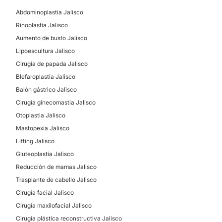
Eliminación de cicatrices
Abdominoplastia Jalisco
Aumento de labios
Rinoplastia Jalisco
Rejuvenecimiento facial
Aumento de busto Jalisco
Lipoescultura Jalisco
Cirugía de papada Jalisco
CIRUGÍA BARIÁTRICA
Blefaroplastia Jalisco
Balón gástrico Jalisco
Balón gástrico
Cirugía ginecomastia Jalisco
Otoplastia Jalisco
Mastopexia Jalisco
Lifting Jalisco
Gluteoplastia Jalisco
Reducción de mamas Jalisco
Trasplante de cabello Jalisco
Cirugía facial Jalisco
Cirugía maxilofacial Jalisco
Cirugía plástica reconstructiva Jalisco