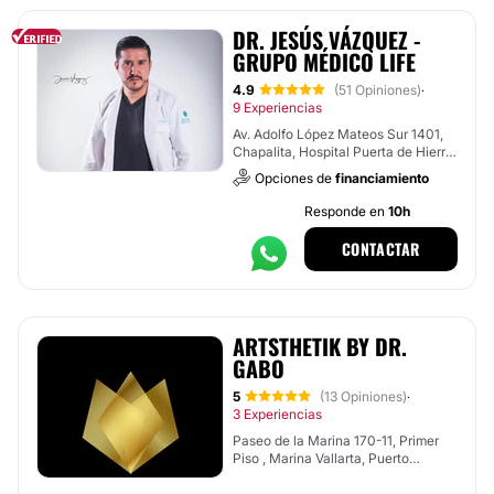
DR. JESÚS VÁZQUEZ -
GRUPO MÉDICO LIFE
4.9
(51 Opiniones)
·
9 Experiencias
Av. Adolfo López Mateos Sur 1401,
Chapalita, Hospital Puerta de Hierro
, Tlajomulco de Zúñiga
Opciones de
financiamiento
Responde en
10h
CONTACTAR
ARTSTHETIK BY DR.
GABO
5
(13 Opiniones)
·
3 Experiencias
Paseo de la Marina 170-11, Primer
Piso , Marina Vallarta, Puerto
Vallarta, Jalisco