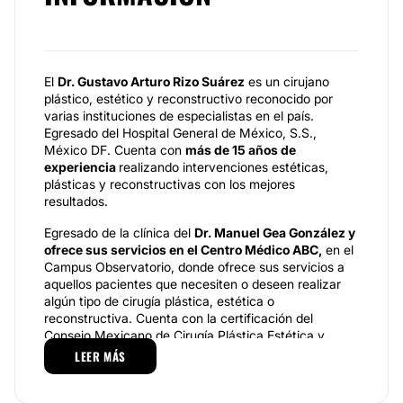
El
Dr. Gustavo Arturo Rizo Suárez
es un cirujano
plástico, estético y reconstructivo reconocido por
varias instituciones de especialistas en el país.
Egresado del Hospital General de México, S.S.,
México DF. Cuenta con
más de 15 años de
experiencia
realizando intervenciones estéticas,
plásticas y reconstructivas con los mejores
resultados.
Egresado de la clínica del
Dr.
Manuel Gea González y
ofrece sus servicios en el Centro Médico ABC,
en el
Campus Observatorio, donde ofrece sus servicios a
aquellos pacientes que necesiten o deseen realizar
algún tipo de cirugía plástica, estética o
reconstructiva. Cuenta con la certificación del
Consejo Mexicano de Cirugía Plástica Estética y
Reconstructiva, A. C. y es miembro de la Asociación
LEER MÁS
Mexicana de Cirugía Plástica Estética y
Reconstructiva, A. C.